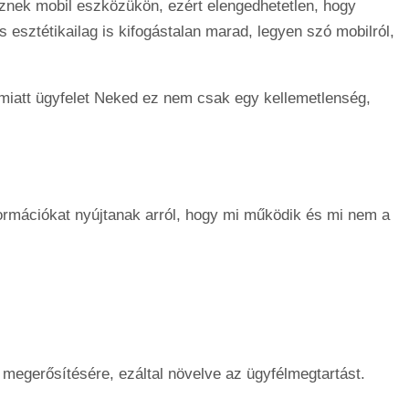
nek mobil eszközükön, ezért elengedhetetlen, hogy
s esztétikailag is kifogástalan marad, legyen szó mobilról,
emiatt ügyfelet Neked ez nem csak egy kellemetlenség,
ormációkat nyújtanak arról, hogy mi működik és mi nem a
k megerősítésére, ezáltal növelve az ügyfélmegtartást.