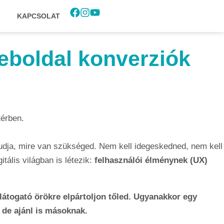
KAPCSOLAT
weboldal konverziók
 tudja, mire van szükséged. Nem kell idegeskedned, nem kell
tális világban is létezik:
felhasználói élménynek (UX)
látogató örökre elpártoljon tőled. Ugyanakkor egy
 de ajánl is másoknak.