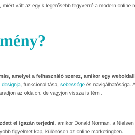
 miért vált az egyik legerősebb fegyverré a modern online m
élmény?
ás, amelyet a felhasználó szerez, amikor egy weboldalla
 designja
, funkcionalitása,
sebessége
és navigálhatósága. 
adjon az oldalon, de vágyjon vissza is térni.
dett el igazán terjedni
, amikor Donald Norman, a Nielsen 
gyobb figyelmet kap, különösen az online marketingben.