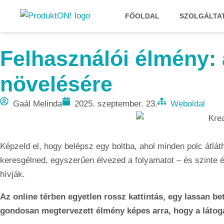
FŐOLDAL
SZOLGÁLTA
Felhasználói élmény: 
növelésére
Gaál Melinda
2025. szeptember. 23.
Weboldal
Képzeld el, hogy belépsz egy boltba, ahol minden polc átlát
keresgélned, egyszerűen élvezed a folyamatot – és szinte ész
hívják.
Az online térben egyetlen rossz kattintás, egy lassan b
gondosan megtervezett élmény képes arra, hogy a látoga