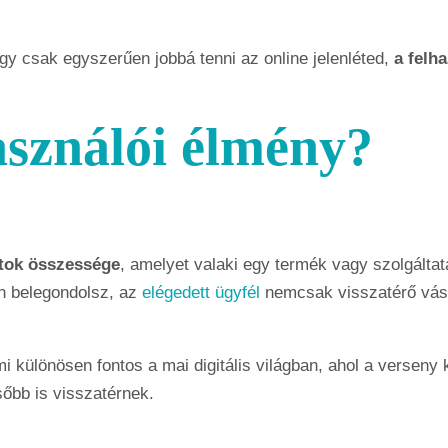
agy csak egyszerűen jobbá tenni az online jelenléted,
a felha
asználói élmény?
atok összessége
, amelyet valaki egy termék vagy szolgálta
n belegondolsz, az
elégedett ügyfél
nemcsak visszatérő vásár
mi különösen fontos a mai digitális világban, ahol a verseny
őbb is visszatérnek.