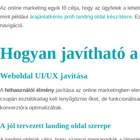
Az online marketing egyik fő célja, hogy az ügyfelek a lehet
mint például
árajánlatkérés profi landing oldal készítésre
. E
navigáció.
Hogyan javítható a
Weboldal UI/UX javítása
A
felhasználói élmény
javítása az online marketingben ele
csupán esztétikailag kell lenyűgöznie őket, de funkcionálisa
konverzióra optimalizáltak.
A jól tervezett landing oldal szerepe
A
landing oldalak
célja, hogy azonnal megragadják a látoga