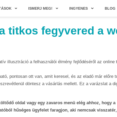
TÁSOK
ISMERJ MEG!
INGYENES
BLOG
a titkos fegyvered a 
ható, pontosan ott van, amit keresel, és az eladó már előre
revétlenül döntesz a vásárlás mellett. Ez a varázslat a digi
etöltődő oldal vagy egy zavaros menü elég ahhoz, hogy a 
tóból hűséges ügyfelet faragjon, aki nemcsak visszatér,