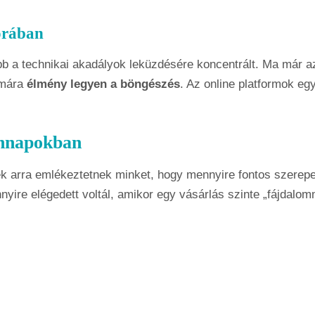
korában
ább a technikai akadályok leküzdésére koncentrált. Ma már
ámára
élmény legyen a böngészés
. Az online platformok e
ennapokban
 arra emlékeztetnek minket, hogy mennyire fontos szerepe 
ennyire elégedett voltál, amikor egy vásárlás szinte „fájdal