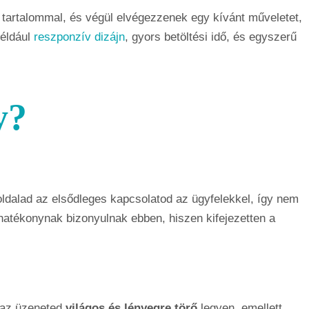
 a tartalommal, és végül elvégezzenek egy kívánt műveletet,
például
reszponzív dizájn
, gyors betöltési idő, és egyszerű
y?
ldalad az elsődleges kapcsolatod az ügyfelekkel, így nem
atékonynak bizonyulnak ebben, hiszen kifejezetten a
y az üzeneted
világos és lényegre törő
legyen, emellett