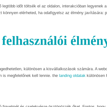
ő legtöbb időt töltsék el az oldalon, interakcióban legyenek
zt könnyen elérheted, ha odafigyelsz az élmény javítására: 
 felhasználói élmén
ngedhetetlen, különösen a kisvállalkozások számára. A webo
n is megfelelőnek kell lennie. the
landing oldalak
különösen h
tó figyelmét és cselekvésre ösztönözzék őket. Fontos, hog