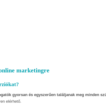
 online marketingre
rziókat?
togatók gyorsan és egyszerűen találjanak meg minden sz
yen elérhető.