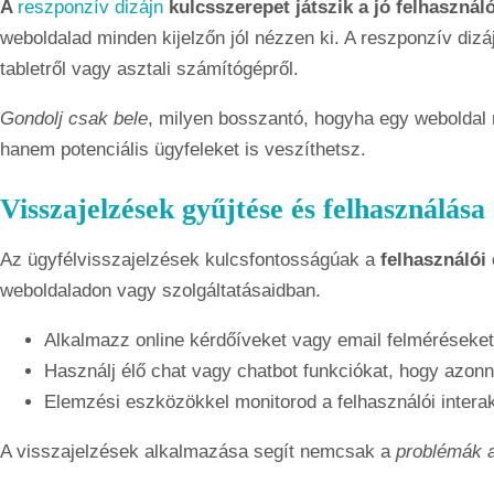
A
reszponzív dizájn
kulcsszerepet játszik a jó felhasznál
weboldalad minden kijelzőn jól nézzen ki. A reszponzív dizáj
tabletről vagy asztali számítógépről.
Gondolj csak bele
, milyen bosszantó, hogyha egy weboldal 
hanem potenciális ügyfeleket is veszíthetsz.
Visszajelzések gyűjtése és felhasználása
Az ügyfélvisszajelzések kulcsfontosságúak a
felhasználói
weboldaladon vagy szolgáltatásaidban.
Alkalmazz online kérdőíveket vagy email felméréseket
Használj élő chat vagy chatbot funkciókat, hogy azonna
Elemzési eszközökkel monitorod a felhasználói interak
A visszajelzések alkalmazása segít nemcsak a
problémák 