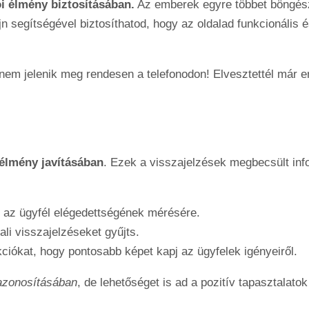
ói élmény biztosításában.
Az emberek egyre többet böngész
n segítségével biztosíthatod, hogy az oldalad funkcionális é
nem jelenik meg rendesen a telefonodon! Elvesztettél már 
 élmény javításában
. Ezek a visszajelzések megbecsült inf
 az ügyfél elégedettségének mérésére.
li visszajelzéseket gyűjts.
ciókat, hogy pontosabb képet kapj az ügyfelek igényeiről.
azonosításában
, de lehetőséget is ad a pozitív tapasztalato