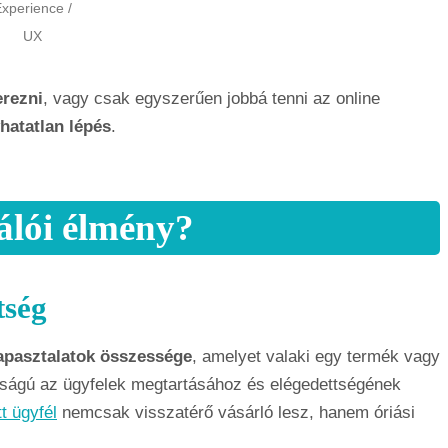
xperience /
UX
erezni
, vagy csak egyszerűen jobbá tenni az online
hatatlan lépés
.
nálói élmény?
tség
tapasztalatok összessége
, amelyet valaki egy termék vagy
osságú az ügyfelek megtartásához és elégedettségének
t ügyfél
nemcsak visszatérő vásárló lesz, hanem óriási