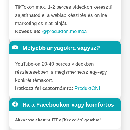
TikTokon max. 1-2 perces videókon keresztül
sajátíthatod el a weblap készítés és online
marketing csínját-bínját.
Kövess be:
@produkton.melinda
Mélyebb anyagokra vágysz?
YouTube-on 20-40 perces videókban
részletesebben is megismerhetsz egy-egy
konkrét témakört.
Iratkozz fel csatornámra:
ProduktON!
Ha a Facebookon vagy komfortos
Akkor csak kattint ITT a [Kedvelés] gombra!