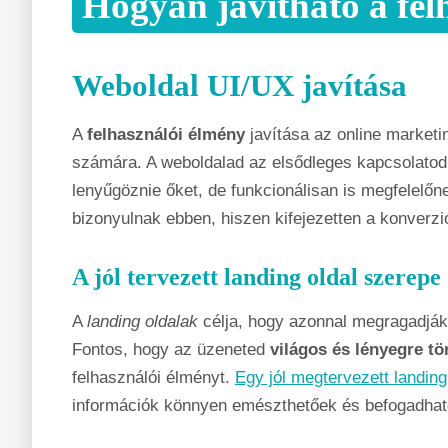
Hogyan javítható a fel
Weboldal UI/UX javítása
A
felhasználói élmény
javítása az online marketi
számára. A weboldalad az elsődleges kapcsolatod 
lenyűgöznie őket, de funkcionálisan is megfelelőne
bizonyulnak ebben, hiszen kifejezetten a konverzió
A jól tervezett landing oldal szerepe
A
landing oldalak
célja, hogy azonnal megragadják 
Fontos, hogy az üzeneted
világos és lényegre tö
felhasználói élményt.
Egy jól megtervezett landing
információk könnyen emészthetőek és befogadható