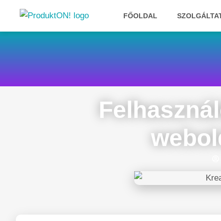
FŐOLDAL
SZOLGÁLTA
Felhasznál
webol