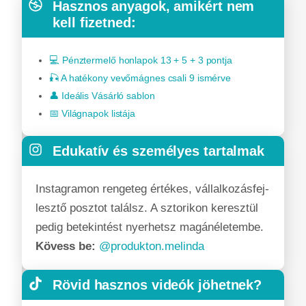
Hasznos anyagok, amikért nem
kell fizetned:
💻 Pénztermelő honlapok 13 + 5 + 3 pontja
🎣 A hatékony vevőmágnes csali 9 ismérve
👤 Ideális Vásárló sablon
📅 Világnapok listája
Edukatív és személyes tartalmak
Instagramon rengeteg értékes, vállalkozásfej­
lesztő posztot találsz. A sztorikon keresztül
pedig betekintést nyerhetsz magánéletembe.
Kövess be:
@produkton.melinda
Rövid hasznos videók jöhetnek?