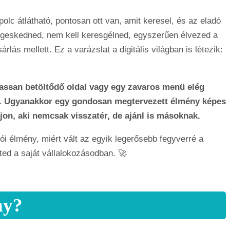
olc átlátható, pontosan ott van, amit keresel, és az eladó
degeskedned, nem kell keresgélned, egyszerűen élvezed a
rlás mellett. Ez a varázslat a digitális világban is létezik:
 lassan betöltődő oldal vagy egy zavaros menü elég
ed. Ugyanakkor egy gondosan megtervezett élmény képes
jon, aki nemcsak visszatér, de ajánl is másoknak.
ói élmény, miért vált az egyik legerősebb fegyverré a
ted a saját vállalokozásodban. 🚀
ny?