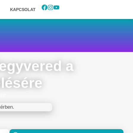
KAPCSOLAT
fegyvered a
lésére
dal