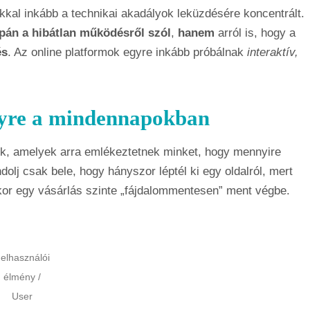
kkal inkább a technikai akadályok leküzdésére koncentrált.
pán a hibátlan működésről szól
,
hanem
arról is, hogy a
és
. Az online platformok egyre inkább próbálnak
interaktív,
nyre a mindennapokban
k, amelyek arra emlékeztetnek minket, hogy mennyire
olj csak bele, hogy hányszor léptél ki egy oldalról, mert
mikor egy vásárlás szinte „fájdalommentesen” ment végbe.
elhasználói
élmény /
User