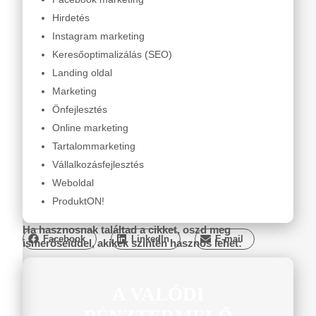
Hirdetés
Instagram marketing
Keresőoptimalizálás (SEO)
Landing oldal
Marketing
Önfejlesztés
Online marketing
Tartalommarketing
Vállalkozásfejlesztés
Weboldal
ProduktON!
Ha hasznosnak találtad a cikket, oszd meg
Facebook
LinkedIn
E-mail
ismerőseiddel, akikek szintén hasznos lehet:
A VALÓDI