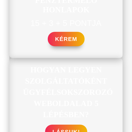
PÉNZTERMELŐ
HONLAPOK
15 + 3 + 5 PONTJA
KÉREM
HOGYAN LEGYEN
SZOLGÁLTATÓKÉNT
ÜGYFÉLSOKSZOROZÓ
WEBOLDALAD 5
LÉPÉSBEN?
LÁSSUK!