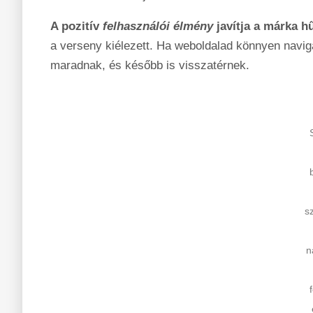
A pozitív
felhasználói élmény
javítja a márka h
a verseny kiélezett. Ha weboldalad könnyen navigá
maradnak, és később is visszatérnek.
s
n