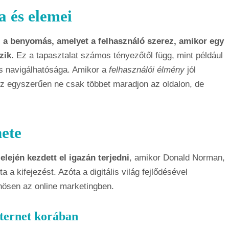
a és elemei
z a benyomás, amelyet a felhasználó szerez, amikor egy
ozik.
Ez a tapasztalat számos tényezőtől függ, mint például
 navigálhatósága. Amikor a
felhasználói élmény
jól
sz egyszerűen ne csak többet maradjon az oldalon, de
nete
lején kezdett el igazán terjedni
, amikor Donald Norman,
a kifejezést. Azóta a digitális világ fejlődésével
ösen az online marketingben.
nternet korában