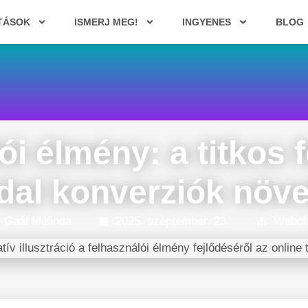
TÁSOK
ISMERJ MEG!
INGYENES
BLOG
ói élmény: a titkos 
dal konverziók növe
Gaál Melinda
2025. szeptember. 23.
Webol