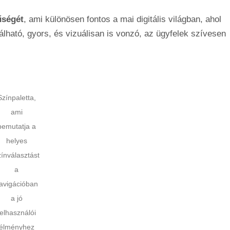
űségét
, ami különösen fontos a mai digitális világban, ahol
lható, gyors, és vizuálisan is vonzó, az ügyfelek szívesen
Színpaletta,
ami
bemutatja a
helyes
zínválasztást
a
avigációban
a jó
felhasználói
élményhez