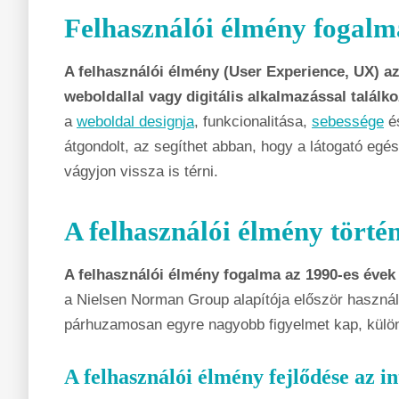
Felhasználói élmény fogalm
A felhasználói élmény (User Experience, UX) a
weboldallal vagy digitális alkalmazással találk
a
weboldal designja
, funkcionalitása,
sebessége
és
átgondolt, az segíthet abban, hogy a látogató egé
vágyjon vissza is térni.
A felhasználói élmény törté
A felhasználói élmény fogalma az 1990-es évek e
a Nielsen Norman Group alapítója először használta 
párhuzamosan egyre nagyobb figyelmet kap, külön
A felhasználói élmény fejlődése az i