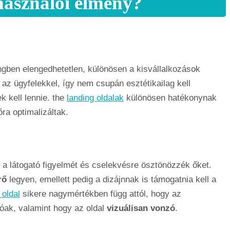
használói élmény?
ngben elengedhetetlen, különösen a kisvállalkozások
az ügyfelekkel, így nem csupán esztétikailag kell
k kell lennie. the
landing oldalak
különösen hatékonynak
ra optimalizáltak.
a látogató figyelmét és cselekvésre ösztönözzék őket.
rő
legyen, emellett pedig a dizájnnak is támogatnia kell a
 oldal
sikere nagymértékben függ attól, hogy az
ak, valamint hogy az oldal
vizuálisan vonzó
.