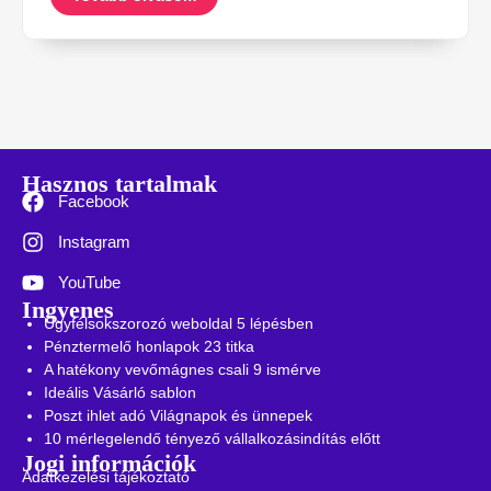
Hasznos tartalmak
Facebook
Instagram
YouTube
Ingyenes
Ügyfélsokszorozó weboldal 5 lépésben
Pénztermelő honlapok 23 titka
A hatékony vevőmágnes csali 9 ismérve
Ideális Vásárló sablon
Poszt ihlet adó Világnapok és ünnepek
10 mérlegelendő tényező vállalkozásindítás előtt
Jogi információk
Adatkezelési tájékoztató