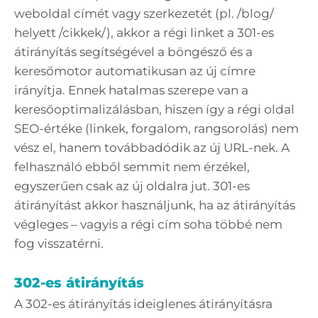
weboldal címét vagy szerkezetét (pl. /blog/
helyett /cikkek/), akkor a régi linket a 301-es
átirányítás segítségével a böngésző és a
keresőmotor automatikusan az új címre
irányítja. Ennek hatalmas szerepe van a
keresőoptimalizálásban, hiszen így a régi oldal
SEO-értéke (linkek, forgalom, rangsorolás) nem
vész el, hanem továbbadódik az új URL-nek. A
felhasználó ebből semmit nem érzékel,
egyszerűen csak az új oldalra jut. 301-es
átirányítást akkor használjunk, ha az átirányítás
végleges – vagyis a régi cím soha többé nem
fog visszatérni.
302-es átirányítás
A 302-es átirányítás ideiglenes átirányításra