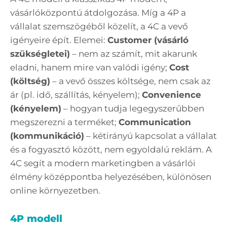
vásárlóközpontú átdolgozása. Míg a 4P a
vállalat szemszögéből közelít, a 4C a vevő
igényeire épít. Elemei:
Customer (vásárló
szükségletei)
– nem az számít, mit akarunk
eladni, hanem mire van valódi igény;
Cost
(költség)
– a vevő összes költsége, nem csak az
ár (pl. idő, szállítás, kényelem);
Convenience
(kényelem)
– hogyan tudja legegyszerűbben
megszerezni a terméket;
Communication
(kommunikáció)
– kétirányú kapcsolat a vállalat
és a fogyasztó között, nem egyoldalú reklám. A
4C segít a modern marketingben a vásárlói
élmény középpontba helyezésében, különösen
online környezetben.
4P modell