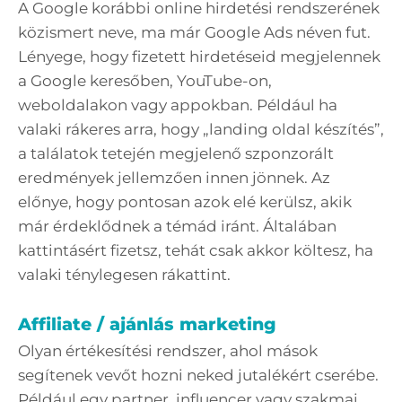
A Google korábbi online hirdetési rendszerének
közismert neve, ma már Google Ads néven fut.
Lényege, hogy fizetett hirdetéseid megjelennek
a Google keresőben, YouTube-on,
weboldalakon vagy appokban. Például ha
valaki rákeres arra, hogy „landing oldal készítés”,
a találatok tetején megjelenő szponzorált
eredmények jellemzően innen jönnek. Az
előnye, hogy pontosan azok elé kerülsz, akik
már érdeklődnek a témád iránt. Általában
kattintásért fizetsz, tehát csak akkor költesz, ha
valaki ténylegesen rákattint.
Affiliate / ajánlás marketing
Olyan értékesítési rendszer, ahol mások
segítenek vevőt hozni neked jutalékért cserébe.
Például egy partner, influencer vagy szakmai