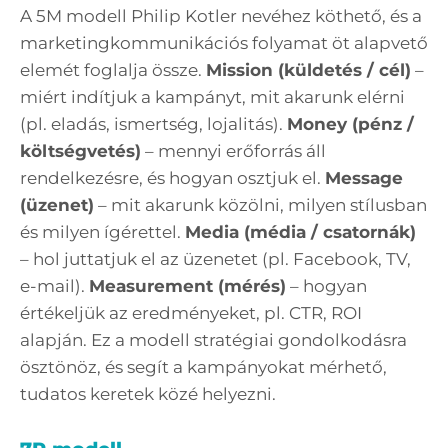
A 5M modell Philip Kotler nevéhez köthető, és a
marketingkommunikációs folyamat öt alapvető
elemét foglalja össze.
Mission (küldetés / cél)
–
miért indítjuk a kampányt, mit akarunk elérni
(pl. eladás, ismertség, lojalitás).
Money (pénz /
költségvetés)
– mennyi erőforrás áll
rendelkezésre, és hogyan osztjuk el.
Message
(üzenet)
– mit akarunk közölni, milyen stílusban
és milyen ígérettel.
Media (média / csatornák)
– hol juttatjuk el az üzenetet (pl. Facebook, TV,
e-mail).
Measurement (mérés)
– hogyan
értékeljük az eredményeket, pl. CTR, ROI
alapján. Ez a modell stratégiai gondolkodásra
ösztönöz, és segít a kampányokat mérhető,
tudatos keretek közé helyezni.