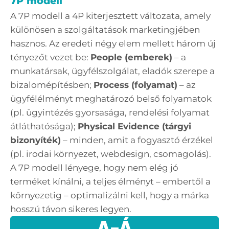
7P modell
A 7P modell a 4P kiterjesztett változata, amely
különösen a szolgáltatások marketingjében
hasznos. Az eredeti négy elem mellett három új
tényezőt vezet be:
People (emberek)
– a
munkatársak, ügyfélszolgálat, eladók szerepe a
bizalomépítésben;
Process (folyamat)
– az
ügyfélélményt meghatározó belső folyamatok
(pl. ügyintézés gyorsasága, rendelési folyamat
átláthatósága);
Physical Evidence (tárgyi
bizonyíték)
– minden, amit a fogyasztó érzékel
(pl. irodai környezet, webdesign, csomagolás).
A 7P modell lényege, hogy nem elég jó
terméket kínálni, a teljes élményt – embertől a
környezetig – optimalizálni kell, hogy a márka
hosszú távon sikeres legyen.