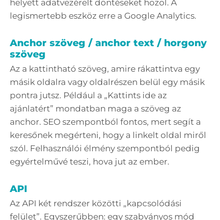
helyett adatvezérelt döntéseket hozol. A
legismertebb eszköz erre a Google Analytics.
Anchor szöveg / anchor text / horgony
szöveg
Az a kattintható szöveg, amire rákattintva egy
másik oldalra vagy oldalrészen belül egy másik
pontra jutsz. Például a „Kattints ide az
ajánlatért” mondatban maga a szöveg az
anchor. SEO szempontból fontos, mert segít a
keresőnek megérteni, hogy a linkelt oldal miről
szól. Felhasználói élmény szempontból pedig
egyértelművé teszi, hova jut az ember.
API
Az API két rendszer közötti „kapcsolódási
felület”. Egyszerűbben: egy szabványos mód