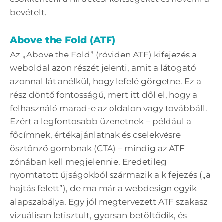
bevételt.
Above the Fold (ATF)
Az „Above the Fold” (röviden ATF) kifejezés a
weboldal azon részét jelenti, amit a látogató
azonnal lát anélkül, hogy lefelé görgetne. Ez a
rész döntő fontosságú, mert itt dől el, hogy a
felhasználó marad-e az oldalon vagy továbbáll.
Ezért a legfontosabb üzenetnek – például a
főcímnek, értékajánlatnak és cselekvésre
ösztönző gombnak (CTA) – mindig az ATF
zónában kell megjelennie. Eredetileg
nyomtatott újságokból származik a kifejezés („a
hajtás felett”), de ma már a webdesign egyik
alapszabálya. Egy jól megtervezett ATF szakasz
vizuálisan letisztult, gyorsan betöltődik, és