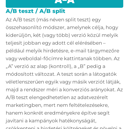
A-Á
A/B teszt / A/B split
Az A/B teszt (más néven split teszt) egy
összehasonlító módszer, amelynek célja, hogy
kiderüljön, két (vagy több) verzió közül melyik
teljesít jobban egy adott cél elérésében –
például melyik hirdetésre, e-mail tárgymezőre
vagy weboldal-főcímre kattintanak többen. Az
„A” verzió az alap (kontroll), a „B” pedig a
módosított változat. A teszt során a látogatók
véletlenszerűen egyik vagy másik verziót látják,
majd a rendszer méri a konverziós arányokat. Az
A/B teszt elengedhetetlen az adatvezérelt
marketingben, mert nem feltételezésekre,
hanem konkrét eredményekre építve segít
javítani a kampányok hatékonyságát,
csökkenteni a hirdetési költségeket és növelni a