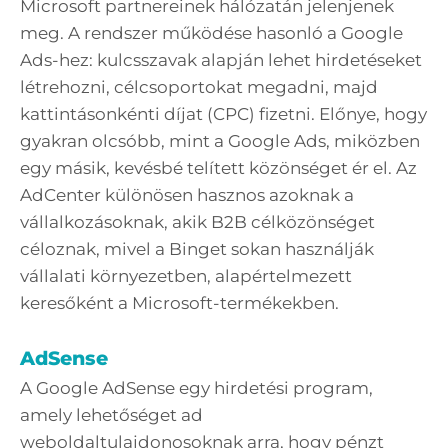
Microsoft partnereinek hálózatán jelenjenek
meg. A rendszer működése hasonló a Google
Ads-hez: kulcsszavak alapján lehet hirdetéseket
létrehozni, célcsoportokat megadni, majd
kattintásonkénti díjat (CPC) fizetni. Előnye, hogy
gyakran olcsóbb, mint a Google Ads, miközben
egy másik, kevésbé telített közönséget ér el. Az
AdCenter különösen hasznos azoknak a
vállalkozásoknak, akik B2B célközönséget
céloznak, mivel a Binget sokan használják
vállalati környezetben, alapértelmezett
keresőként a Microsoft-termékekben.
AdSense
A Google AdSense egy hirdetési program,
amely lehetőséget ad
weboldaltulajdonosoknak arra, hogy pénzt