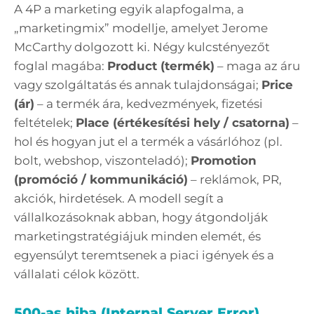
A 4P a marketing egyik alapfogalma, a
„marketingmix” modellje, amelyet Jerome
McCarthy dolgozott ki. Négy kulcstényezőt
foglal magába:
Product (termék)
– maga az áru
vagy szolgáltatás és annak tulajdonságai;
Price
(ár)
– a termék ára, kedvezmények, fizetési
feltételek;
Place (értékesítési hely / csatorna)
–
hol és hogyan jut el a termék a vásárlóhoz (pl.
bolt, webshop, viszonteladó);
Promotion
(promóció / kommunikáció)
– reklámok, PR,
akciók, hirdetések. A modell segít a
vállalkozásoknak abban, hogy átgondolják
marketingstratégiájuk minden elemét, és
egyensúlyt teremtsenek a piaci igények és a
vállalati célok között.
500-as hiba (Internal Server Error)