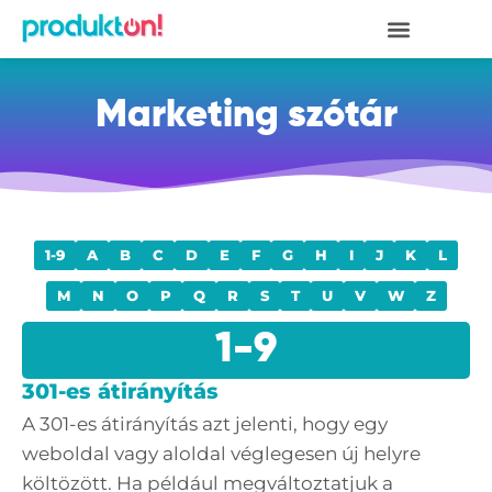
Megszakítás
Marketing szótár
1-9
A
B
C
D
E
F
G
H
I
J
K
L
M
N
O
P
Q
R
S
T
U
V
W
Z
1-9
301-es átirányítás
A 301-es átirányítás azt jelenti, hogy egy
weboldal vagy aloldal véglegesen új helyre
költözött. Ha például megváltoztatjuk a