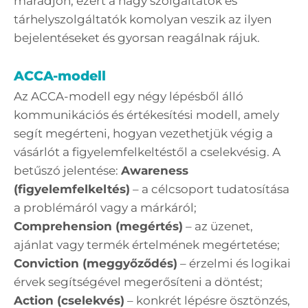
maradjon, ezért a nagy szolgáltatók és
tárhelyszolgáltatók komolyan veszik az ilyen
bejelentéseket és gyorsan reagálnak rájuk.
ACCA-modell
Az ACCA-modell egy négy lépésből álló
kommunikációs és értékesítési modell, amely
segít megérteni, hogyan vezethetjük végig a
vásárlót a figyelemfelkeltéstől a cselekvésig. A
betűszó jelentése:
Awareness
(figyelemfelkeltés)
– a célcsoport tudatosítása
a problémáról vagy a márkáról;
Comprehension (megértés)
– az üzenet,
ajánlat vagy termék értelmének megértetése;
Conviction (meggyőződés)
– érzelmi és logikai
érvek segítségével megerősíteni a döntést;
Action (cselekvés)
– konkrét lépésre ösztönzés,