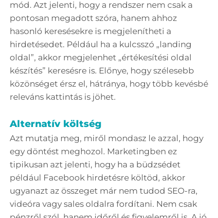
mód. Azt jelenti, hogy a rendszer nem csak a
pontosan megadott szóra, hanem ahhoz
hasonló keresésekre is megjelenítheti a
hirdetésedet. Például ha a kulcsszó „landing
oldal”, akkor megjelenhet „értékesítési oldal
készítés” keresésre is. Előnye, hogy szélesebb
közönséget érsz el, hátránya, hogy több kevésbé
releváns kattintás is jöhet.
Alternatív költség
Azt mutatja meg, miről mondasz le azzal, hogy
egy döntést meghozol. Marketingben ez
tipikusan azt jelenti, hogy ha a büdzsédet
például Facebook hirdetésre költöd, akkor
ugyanazt az összeget már nem tudod SEO-ra,
videóra vagy sales oldalra fordítani. Nem csak
pénzről szól, hanem időről és figyelemről is. A jó