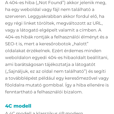
A 404-es hiba („Not Found”) akkor jelenik meg,
ha egy weboldal vagy fájl nem található a
szerveren. Leggyakrabban akkor fordul elő, ha
egy régi linket töröltek, megváltozott az URL,
vagy a látogató elgépelt valamit a címben. A
404-es hibák rontják a felhasználói élményt és a
SEO-t is, mert a keresőrobotok „halott”
oldalakat érzékelnek. Ezért érdemes minden
weboldalon egyedi 404-es hibaoldalt beállítani,
ami barátságosan tájékoztatja a látogatót
(„Sajnáljuk, ez az oldal nem található”) és segíti
a továbblépést például egy keresőmezővel vagy
főoldalra mutató gombbal. Így a hiba ellenére is
fenntartható a felhasználói bizalom.
4C modell
A 4C modell a klasszikus 4P modern,