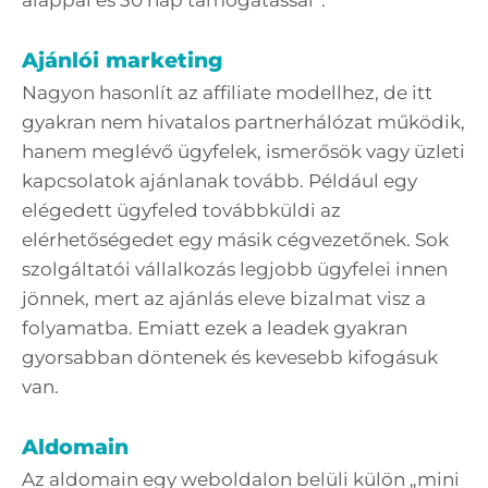
alappal és 30 nap támogatással”.
Ajánlói marketing
Nagyon hasonlít az affiliate modellhez, de itt
gyakran nem hivatalos partnerhálózat működik,
hanem meglévő ügyfelek, ismerősök vagy üzleti
kapcsolatok ajánlanak tovább. Például egy
elégedett ügyfeled továbbküldi az
elérhetőségedet egy másik cégvezetőnek. Sok
szolgáltatói vállalkozás legjobb ügyfelei innen
jönnek, mert az ajánlás eleve bizalmat visz a
folyamatba. Emiatt ezek a leadek gyakran
gyorsabban döntenek és kevesebb kifogásuk
van.
Aldomain
Az aldomain egy weboldalon belüli külön „mini