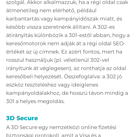
szolgál. Akkor alkalmazzuk, ha a régi oldal csak
átmenetileg nem elérhető, például
karbantartás vagy kampányidőszak miatt, és
később vissza szeretnénk állítani. A 302-es
átirányítás különbözik a 301-estől abban, hogy a
keresőmotorok nem adják át a régi oldal SEO-
értékét az új címnek. Ez azért fontos, mert ha
rosszul használjuk (pl. véletlenül 302-vel
irányítunk át véglegesen), az ronthatja az oldal
keresőbeli helyezését. Összefoglalva: a 302 jó
eszköz teszteléshez vagy ideiglenes
kampányoldalakhoz, de hosszú távon mindig a
301 a helyes megoldás.
3D Secure
A 3D Secure egy nemzetközi online fizetési
biztonsági protokoll, amit a Visa és a