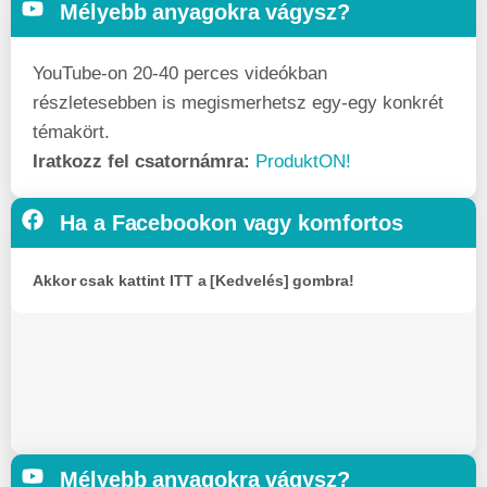
Mélyebb anyagokra vágysz?
YouTube-on 20-40 perces videókban
részletesebben is megismerhetsz egy-egy konkrét
témakört.
Iratkozz fel csatornámra:
ProduktON!
Ha a Facebookon vagy komfortos
Akkor csak kattint ITT a [Kedvelés] gombra!
Mélyebb anyagokra vágysz?