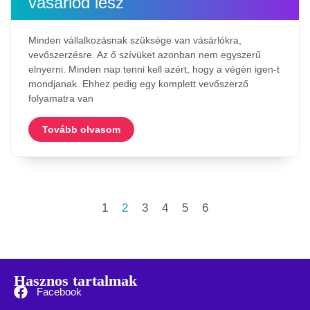
vásárlód lesz
Minden vállalkozásnak szüksége van vásárlókra,
vevőszerzésre. Az ő szívüket azonban nem egyszerű
elnyerni. Minden nap tenni kell azért, hogy a végén igen-t
mondjanak. Ehhez pedig egy komplett vevőszerző
folyamatra van
Tovább olvasom
1
2
3
4
5
6
Hasznos tartalmak
Facebook