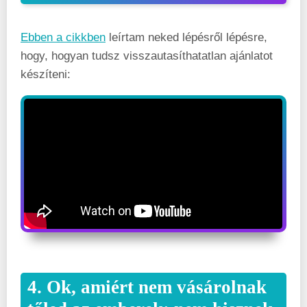
Ebben a cikkben
leírtam neked lépésről lépésre,
hogy, hogyan tudsz visszautasíthatatlan ajánlatot
készíteni:
4. Ok, amiért nem vásárolnak