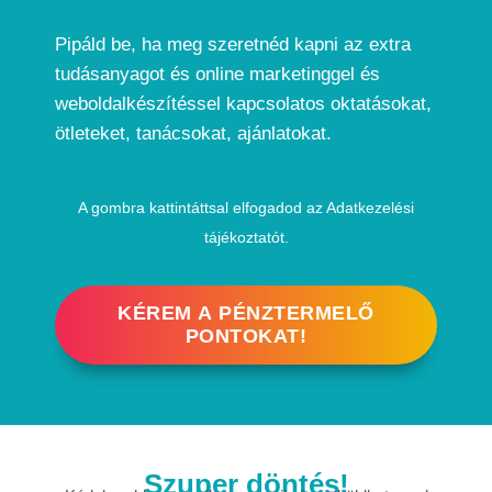
Pipáld be, ha meg szeretnéd kapni az extra
tudásanyagot és online marketinggel és
weboldalkészítéssel kapcsolatos oktatásokat,
ötleteket, tanácsokat, ajánlatokat.
A gombra kattintáttsal elfogadod az
Adatkezelési
tájékoztatót.
KÉREM A PÉNZTERMELŐ
PONTOKAT!
Szuper döntés!