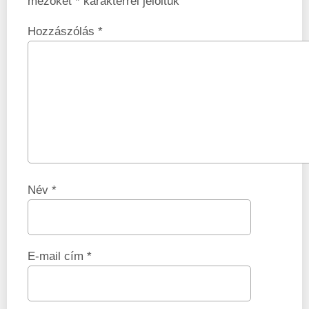
mezőket
*
karakterrel jelöltük
Hozzászólás
*
Név
*
E-mail cím
*