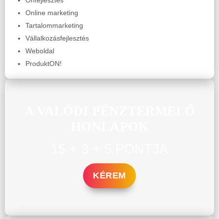
Online marketing
Tartalommarketing
Vállalkozásfejlesztés
Weboldal
ProduktON!
A VALÓDI PÉNZTERMELŐ
HONLAPOK
15 + 3 + 5 PONTJA
KÉREM