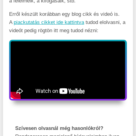
a félelmeik, a kifogásaik, stb.
Erről készült korábban egy blog cikk és videó is.
A
piackutatás cikket ide kattintva
tudod elolvasni, a
videót pedig rögtön itt meg tudod nézni:
Szívesen olvasnál még hasonlókról?