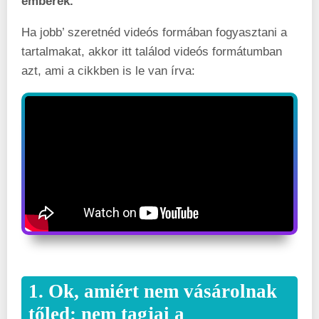
emberek.
Ha jobb’ szeretnéd videós formában fogyasztani a
tartalmakat, akkor itt találod videós formátumban
azt, ami a cikkben is le van írva:
1. Ok, amiért nem vásárolnak
tőled: nem tagjai a