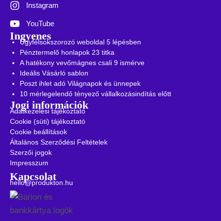
Instagram
YouTube
Ingyenes
Ügyfélsokszorozó weboldal 5 lépésben
Pénztermelő honlapok 23 titka
A hatékony vevőmágnes csali 9 ismérve
Ideális Vásárló sablon
Poszt ihlet adó Világnapok és ünnepek
10 mérlegelendő tényező vállalkozásindítás előtt
Jogi információk
Adatkezelési tájékoztató
Cookie (süti) tájékoztató
Cookie beállítások
Általános Szerződési Feltételek
Szerzői jogok
Impresszum
Kapcsolat
hello@produkton.hu