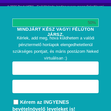
© 2026 ProduktON! – Gaál Melinda, landing queen, meggyőzés fókuszú
webszerkesztő
50%
MINDJÁRT KÉSZ VAGY! FÉLÚTON
JÁRSZ.
Kérlek, add meg, hova küldhetem a valódi
pénztermelő honlapok elengedhetetlenül
szükséges pontjait, és máris postázom Neked
virtuálisan :)
Kérem az INGYENES
bevételnövelő leveleket is!