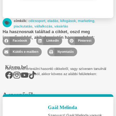
címkék:
célcsoport
,
eladás
,
kifogások
,
marketing
,
piackutatás
,
vállalkozás
,
vásárlás
Ha hasznosnak találtad a cikket, oszd meg
ismerőseiddel, akikek szintén hasznos lehet:
Facebook
LinkedIn
Pinterest
Küldés e-mailben
Nyomtatás
Kövess be!
Ha szeretnél értesülni hasonló cikkekről, vagy szívesen tanulnál
rövidebb tartalmakból, akkor kövess az alábbi felületeken:
A szerzőről:
Gaál Melinda
Szervusz! Gaál Melinda vagyok,