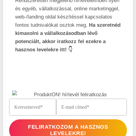
Rendszeresen megjelenő hírleveleimben ilyen
és egyéb, vállalkozással, online marketinggel,
web-/landing oldal készítéssel kapcsolatos
fontos tudnivalókat osztok meg.
Ha szeretnéd
kimaxolni a vállalkozásodban lévő
potenciált, akkor iratkozz fel ezekre a
hasznos levelekre itt! 👇
FELIRATKOZOM A HASZNOS
LEVELEKRE!