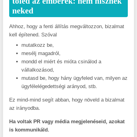
tőled az emberek: nem hisznek
neked
Ahhoz, hogy a fenti állítás megváltozzon, bizalmat
kell építened. Szóval
mutatkozz be,
mesélj magadról,
mondd el miért és mióta csinálod a
vállalkozásod,
mutasd be, hogy hány ügyfeled van, milyen az
ügyfélelégedettségi arányod, stb.
Ez mind-mind segít abban, hogy növeld a bizalmat
az irányodba.
Ha voltak PR vagy média megjelenéseid, azokat
is kommunikáld.