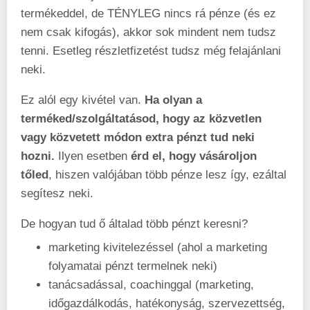
termékeddel, de TÉNYLEG nincs rá pénze (és ez
nem csak kifogás), akkor sok mindent nem tudsz
tenni. Esetleg részletfizetést tudsz még felajánlani
neki.
Ez alól egy kivétel van.
Ha olyan a
terméked/szolgáltatásod, hogy az közvetlen
vagy közvetett módon extra pénzt tud neki
hozni.
Ilyen esetben
érd el, hogy vásároljon
tőled
, hiszen valójában több pénze lesz így, ezáltal
segítesz neki.
De hogyan tud ő általad több pénzt keresni?
marketing kivitelezéssel (ahol a marketing
folyamatai pénzt termelnek neki)
tanácsadással, coachinggal (marketing,
időgazdálkodás, hatékonyság, szervezettség,