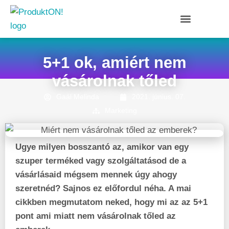
5+1 ok, amiért nem
vásárolnak tőled
Gaál Melinda
2021. június. 07.
Marketing
Ugye milyen bosszantó az, amikor van egy
szuper terméked vagy szolgáltatásod de a
vásárlásaid mégsem mennek úgy ahogy
szeretnéd? Sajnos ez előfordul néha. A mai
cikkben megmutatom neked, hogy mi az az 5+1
pont ami miatt nem vásárolnak tőled az