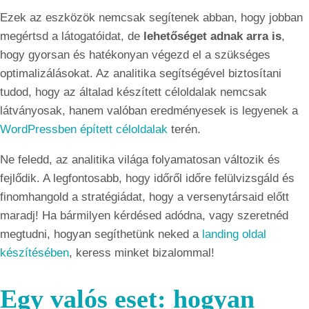
Ezek az eszközök nemcsak segítenek abban, hogy jobban
megértsd a látogatóidat, de
lehetőséget adnak arra is
,
hogy gyorsan és hatékonyan végezd el a szükséges
optimalizálásokat. Az analitika segítségével biztosítani
tudod, hogy az általad készített céloldalak nemcsak
látványosak, hanem valóban eredményesek is legyenek a
WordPressben épített céloldalak
terén.
Ne feledd, az analitika világa folyamatosan változik és
fejlődik. A legfontosabb, hogy időről időre felülvizsgáld és
finomhangold a stratégiádat, hogy a versenytársaid előtt
maradj! Ha bármilyen kérdésed adódna, vagy szeretnéd
megtudni, hogyan segíthetünk neked a
landing oldal
készítésében
, keress minket bizalommal!
Egy valós eset: hogyan