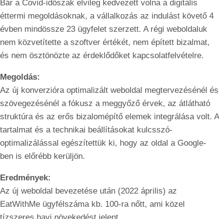
Bár a Covid-időszak elvileg kedvezett volna a digitális
éttermi megoldásoknak, a vállalkozás az indulást követő 4
évben mindössze 23 ügyfelet szerzett. A régi weboldaluk
nem közvetítette a szoftver értékét, nem épített bizalmat,
és nem ösztönözte az érdeklődőket kapcsolatfelvételre.
Megoldás:
Az új konverzióra optimalizált weboldal megtervezésénél és
szövegezésénél a fókusz a meggyőző érvek, az átlátható
struktúra és az erős bizalomépítő elemek integrálása volt. A
tartalmat és a technikai beállításokat kulcsszó-
optimalizálással egészítettük ki, hogy az oldal a Google-
ben is előrébb kerüljön.
Eredmények:
Az új weboldal bevezetése után (2022 április) az
EatWithMe ügyfélszáma kb. 100-ra nőtt, ami közel
tízszeres havi növekedést jelent.