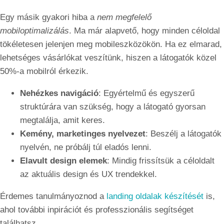
Egy másik gyakori hiba a
nem megfelelő
mobiloptimalizálás
. Ma már alapvető, hogy minden céloldal
tökéletesen jelenjen meg mobileszközökön. Ha ez elmarad,
lehetséges vásárlókat veszítünk, hiszen a látogatók közel
50%-a mobilról érkezik.
Nehézkes navigáció
: Egyértelmű és egyszerű
struktúrára van szükség, hogy a látogató gyorsan
megtalálja, amit keres.
Kemény, marketinges nyelvezet
: Beszélj a látogatók
nyelvén, ne próbálj túl eladós lenni.
Elavult design elemek
: Mindig frissítsük a céloldalt
az aktuális design és UX trendekkel.
Érdemes tanulmányoznod a
landing oldalak készítését
is,
ahol további inpirációt és professzionális segítséget
találhatsz.