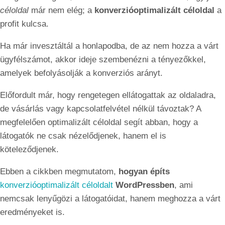
céloldal
már nem elég; a
konverzióoptimalizált céloldal
a
profit kulcsa.
Ha már invesztáltál a honlapodba, de az nem hozza a várt
ügyfélszámot, akkor ideje szembenézni a tényezőkkel,
amelyek befolyásolják a konverziós arányt.
Előfordult már, hogy rengetegen ellátogattak az oldaladra,
de vásárlás vagy kapcsolatfelvétel nélkül távoztak? A
megfelelően optimalizált céloldal segít abban, hogy a
látogatók ne csak nézelődjenek, hanem el is
köteleződjenek.
Ebben a cikkben megmutatom,
hogyan építs
konverzióoptimalizált céloldalt
WordPressben
, ami
nemcsak lenyűgözi a látogatóidat, hanem meghozza a várt
eredményeket is.