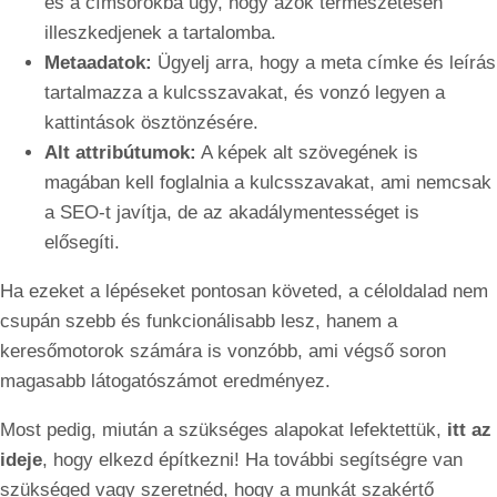
és a címsorokba úgy, hogy azok természetesen
illeszkedjenek a tartalomba.
Metaadatok:
Ügyelj arra, hogy a meta címke és leírás
tartalmazza a kulcsszavakat, és vonzó legyen a
kattintások ösztönzésére.
Alt attribútumok:
A képek alt szövegének is
magában kell foglalnia a kulcsszavakat, ami nemcsak
a SEO-t javítja, de az akadálymentességet is
elősegíti.
Ha ezeket a lépéseket pontosan követed, a céloldalad nem
csupán szebb és funkcionálisabb lesz, hanem a
keresőmotorok számára is vonzóbb, ami végső soron
magasabb látogatószámot eredményez.
Most pedig, miután a szükséges alapokat lefektettük,
itt az
ideje
, hogy elkezd építkezni! Ha további segítségre van
szükséged vagy szeretnéd, hogy a munkát szakértő