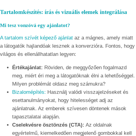
Tartalomkészítés: írás és vizuális elemek integrálása
Mi tesz vonzóvá egy ajánlatot?
A tartalom szívét képező ajánlat
az a mágnes, amely miatt
a látogatók hajlandóak lesznek a konverzióra. Fontos, hogy
világos és ellenállhatatlan legyen:
Értékajánlat:
Röviden, de meggyőzően fogalmazd
meg, miért éri meg a látogatóknak élni a lehetőséggel.
Milyen problémát oldasz meg számukra?
Bizalomépítés:
Használj valódi visszajelzéseket és
esettanulmányokat, hogy hitelességet adj az
ajánlatnak. Az emberek szívesen döntenek mások
tapasztalatai alapján.
Cselekvésre ösztönzés (CTA):
Az oldalnak
egyértelmű, kiemelkedően megjelenő gombokkal kell