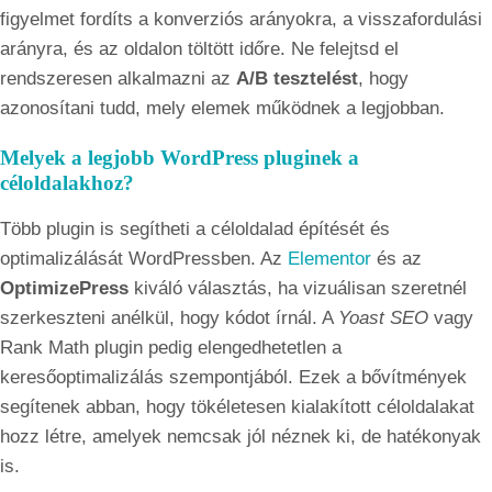
figyelmet fordíts a konverziós arányokra, a visszafordulási
arányra, és az oldalon töltött időre. Ne felejtsd el
rendszeresen alkalmazni az
A/B tesztelést
, hogy
azonosítani tudd, mely elemek működnek a legjobban.
Melyek a legjobb WordPress pluginek a
céloldalakhoz?
Több plugin is segítheti a céloldalad építését és
optimalizálását WordPressben. Az
Elementor
és az
OptimizePress
kiváló választás, ha vizuálisan szeretnél
szerkeszteni anélkül, hogy kódot írnál. A
Yoast SEO
vagy
Rank Math plugin pedig elengedhetetlen a
keresőoptimalizálás szempontjából. Ezek a bővítmények
segítenek abban, hogy tökéletesen kialakított céloldalakat
hozz létre, amelyek nemcsak jól néznek ki, de hatékonyak
is.