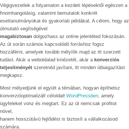
Végigvezetlek a folyamaton a kezdeti lépésektől egészen a
finomhangolásig, valamint bemutatok konkrét
esettanulmányokat és gyakorlati példákat. A célom, hogy az
útmutató segítségével
magabiztosan
dolgozhass az online jelenléted fokozásán.
Az út során számos kapcsolódó forráshoz fogsz
hozzáférni, amelyek tovább mélyítik majd az itt szerzett
tudást. Akár a weboldalad kinézetét, akár a
konverziós
teljesítményét
szeretnéd javítani, itt minden útbaigazítást
megkapsz.
Most mélyedjünk el együtt a témában, hogyan építhetsz
konverzióoptimalizált céloldalt
WordPressben
, amely
ügyfeleket vonz és megtart. Ez az út nemcsak profitot
növel,
hanem hosszútávú fejlődést is biztosít a vállalkozásod
számára.