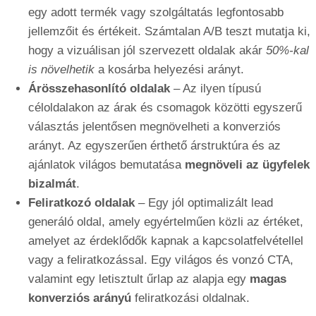
egy adott termék vagy szolgáltatás legfontosabb
jellemzőit és értékeit. Számtalan A/B teszt mutatja ki,
hogy a vizuálisan jól szervezett oldalak akár
50%-kal
is növelhetik
a kosárba helyezési arányt.
Árösszehasonlító oldalak
– Az ilyen típusú
céloldalakon az árak és csomagok közötti egyszerű
választás jelentősen megnövelheti a konverziós
arányt. Az egyszerűen érthető árstruktúra és az
ajánlatok világos bemutatása
megnöveli az ügyfelek
bizalmát
.
Feliratkozó oldalak
– Egy jól optimalizált lead
generáló oldal, amely egyértelműen közli az értéket,
amelyet az érdeklődők kapnak a kapcsolatfelvétellel
vagy a feliratkozással. Egy világos és vonzó CTA,
valamint egy letisztult űrlap az alapja egy
magas
konverziós arányú
feliratkozási oldalnak.