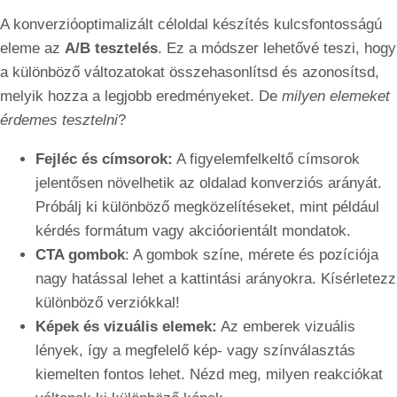
A konverzióoptimalizált céloldal készítés kulcsfontosságú
eleme az
A/B tesztelés
. Ez a módszer lehetővé teszi, hogy
a különböző változatokat összehasonlítsd és azonosítsd,
melyik hozza a legjobb eredményeket. De
milyen elemeket
érdemes tesztelni
?
Fejléc és címsorok:
A figyelemfelkeltő címsorok
jelentősen növelhetik az oldalad konverziós arányát.
Próbálj ki különböző megközelítéseket, mint például
kérdés formátum vagy akcióorientált mondatok.
CTA gombok
: A gombok színe, mérete és pozíciója
nagy hatással lehet a kattintási arányokra. Kísérletezz
különböző verziókkal!
Képek és vizuális elemek:
Az emberek vizuális
lények, így a megfelelő kép- vagy színválasztás
kiemelten fontos lehet. Nézd meg, milyen reakciókat