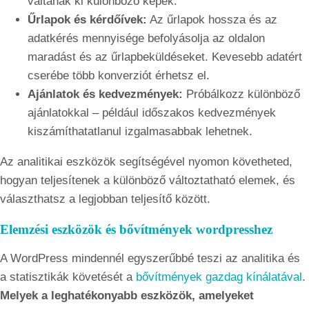
váltanak ki különböző képek.
Űrlapok és kérdőívek:
Az űrlapok hossza és az
adatkérés mennyisége befolyásolja az oldalon
maradást és az űrlapbeküldéseket. Kevesebb adatért
cserébe több konverziót érhetsz el.
Ajánlatok és kedvezmények:
Próbálkozz különböző
ajánlatokkal – például időszakos kedvezmények
kiszámíthatatlanul izgalmasabbak lehetnek.
Az analitikai eszközök segítségével nyomon követheted,
hogyan teljesítenek a különböző változtatható elemek, és
választhatsz a legjobban teljesítő között.
Elemzési eszközök és bővítmények wordpresshez
A WordPress mindennél egyszerűbbé teszi az analitika és
a statisztikák követését a
bővítmények gazdag kínálatával
.
Melyek a leghatékonyabb eszközök, amelyeket