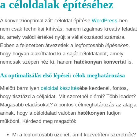
a céloldalak építéséhez
A konverzióoptimalizált céloldal építése
WordPress
-ben
nem csak technikai kihívás, hanem izgalmas kreatív feladat
is, amely valódi értéket nyújt a vállalkozásod számára.
Ebben a fejezetben átvezetlek a legfontosabb
lépéseken
,
hogy hogyan alakíthatod ki a saját céloldaladat, amely
nemcsak szépen néz ki, hanem
hatékonyan konvertál
is.
Az optimalizálás első lépései: célok meghatározása
Mielőtt bármilyen
céloldal készítés
ébe kezdenél, fontos,
hogy tisztázd a céljaidat. Mit szeretnél elérni? Több leadet?
Magasabb eladásokat? A pontos célmeghatározás az alapja
annak, hogy a céloldalad valóban
hatékonyan
tudjon
működni. Kérdezd meg magadtól:
Mi a legfontosabb üzenet, amit közvetíteni szeretnék?