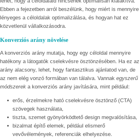
lehet, hogy a céloldalaid nincsenek optimálisan kialakítva.
Ebben a fejezetben arról beszélünk, hogy miért is mennyire
lényeges a céloldalak optimalizálása, és hogyan hat ez
közvetlenül vállalkozásodra.
Konverziós arány növelése
A konverziós arány mutatja, hogy egy céloldal mennyire
hatékony a látogatók cselekvésre ösztönzésében. Ha ez az
arány alacsony, lehet, hogy fantasztikus ajánlatod van, de
az nem elég vonzó formában van tálalva. Vannak
egyszerű
módszerek
a konverziós arány javítására, mint például:
erős, érzelmekre ható cselekvésre ösztönző (CTA)
szövegek használata,
tiszta, szemet gyönyörködtető design megvalósítása,
bizalmat építő elemek, például elismerő
vevővélemények, referenciák elhelyezése.