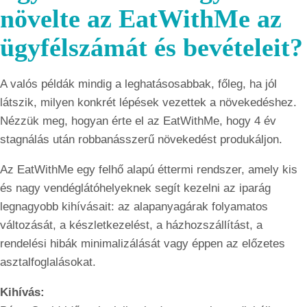
növelte az EatWithMe az
ügyfélszámát és bevételeit?
A valós példák mindig a leghatásosabbak, főleg, ha jól
látszik, milyen konkrét lépések vezettek a növekedéshez.
Nézzük meg, hogyan érte el az EatWithMe, hogy 4 év
stagnálás után robbanásszerű növekedést produkáljon.
Az EatWithMe egy felhő alapú éttermi rendszer, amely kis
és nagy vendéglátóhelyeknek segít kezelni az iparág
legnagyobb kihívásait: az alapanyagárak folyamatos
változását, a készletkezelést, a házhozszállítást, a
rendelési hibák minimalizálását vagy éppen az előzetes
asztalfoglalásokat.
Kihívás: