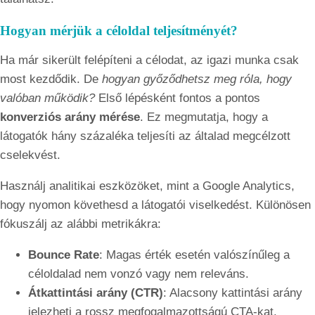
Hogyan mérjük a céloldal teljesítményét?
Ha már sikerült felépíteni a célodat, az igazi munka csak
most kezdődik. De
hogyan győződhetsz meg róla, hogy
valóban működik?
Első lépésként fontos a pontos
konverziós arány mérése
. Ez megmutatja, hogy a
látogatók hány százaléka teljesíti az általad megcélzott
cselekvést.
Használj analitikai eszközöket, mint a Google Analytics,
hogy nyomon követhesd a látogatói viselkedést. Különösen
fókuszálj az alábbi metrikákra:
Bounce Rate
: Magas érték esetén valószínűleg a
céloldalad nem vonzó vagy nem releváns.
Átkattintási arány (CTR)
: Alacsony kattintási arány
jelezheti a rossz megfogalmazottságú CTA-kat.