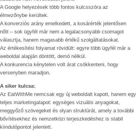
A Google helyezések több fontos kulcsszóra az
élmezőnybe kerültek.
A konverziós arány emelkedett, a kosárérték jelentősen
nőtt – sok ügyfél már nem a legalacsonyabb csomagot
választja, hanem magasabb értékű szolgáltatásokat.
Az értékesítési folyamat rövidült: egyre több ügyfél már a
weboldal alapján döntött, demó nélkül.
A konkurencia kénytelen volt árat csökkenteni, hogy
versenyben maradjon.
A siker kulcsa:
Az EatWithMe nemcsak egy új weboldalt kapott, hanem egy
teljes marketingalapot: egységes vizuális anyagokat,
meggyőző szövegeket és olyan struktúrát, amely a további
bővítésekhez és nemzetközi terjeszkedéshez is stabil
kiindulópontot jelentett.