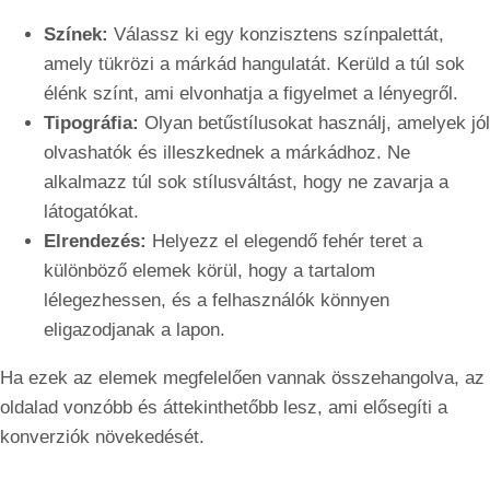
Színek:
Válassz ki egy konzisztens színpalettát,
amely tükrözi a márkád hangulatát. Kerüld a túl sok
élénk színt, ami elvonhatja a figyelmet a lényegről.
Tipográfia:
Olyan betűstílusokat használj, amelyek jól
olvashatók és illeszkednek a márkádhoz. Ne
alkalmazz túl sok stílusváltást, hogy ne zavarja a
látogatókat.
Elrendezés:
Helyezz el elegendő fehér teret a
különböző elemek körül, hogy a tartalom
lélegezhessen, és a felhasználók könnyen
eligazodjanak a lapon.
Ha ezek az elemek megfelelően vannak összehangolva, az
oldalad vonzóbb és áttekinthetőbb lesz, ami elősegíti a
konverziók növekedését.