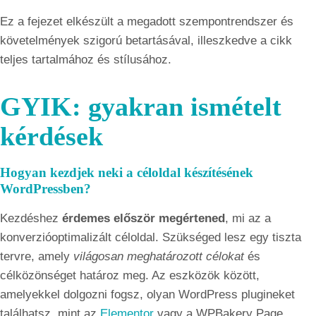
Ez a fejezet elkészült a megadott szempontrendszer és
követelmények szigorú betartásával, illeszkedve a cikk
teljes tartalmához és stílusához.
GYIK: gyakran ismételt
kérdések
Hogyan kezdjek neki a céloldal készítésének
WordPressben?
Kezdéshez
érdemes először megértened
, mi az a
konverzióoptimalizált céloldal. Szükséged lesz egy tiszta
tervre, amely
világosan meghatározott célokat
és
célközönséget határoz meg. Az eszközök között,
amelyekkel dolgozni fogsz, olyan WordPress plugineket
találhatsz, mint az
Elementor
vagy a WPBakery Page