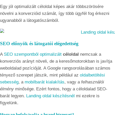
Egy jól optimalizált céloldal képes akár többszörösére
növelni a konverzióid számát, így több ügyfél fog érkezni
ugyanabból a látogatószámból.
SEO előnyök és látogatói elégedettség
A
SEO szempontból optimalizált
céloldal
nemcsak a
konverziós arányt növeli, de a keresőmotorokban is javítja
weboldalad pozícióját. A Google rangsorolásában számos
tényező szerepet játszik, mint például az
oldalbetöltési
sebesség
, a
mobilbarát kialakítás
, vagy a
felhasználói
élmény
minősége. Ezért fontos, hogy a céloldalad SEO-
barát legyen.
Landing oldal készítésnél
mi ezekre is
figyelünk.
Hogyan befolyásolja a brand hírnevet?