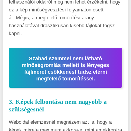
felhasználói oldalról még nem lehet érzékelni, hogy
ez a kép minőségvesztési folyamaton esett
át. Mégis, a megfelelő tömörítési arány
használatával drasztikusan kisebb fájlokat fogsz
kapni.
Szabad szemmel nem látható
minőségromlás mellett is lényeges
fájlméret csökkenést tudsz elérni
megfelelő tömörítéssel.
3. Képek felbontása nem nagyobb a
szükségesnél
Weboldal elemzésnél megnézem azt is, hogy a
képek mérete maximum akkora-e, mint amekkorára