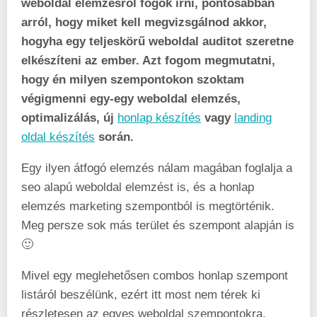
weboldal elemzésről fogok írni, pontosabban
arról, hogy miket kell megvizsgálnod akkor,
hogyha egy teljeskörű weboldal auditot szeretne
elkészíteni az ember. Azt fogom megmutatni,
hogy én milyen szempontokon szoktam
végigmenni egy-egy weboldal elemzés,
optimalizálás, új
honlap készítés
vagy
landing
oldal készítés
során.
Egy ilyen átfogó elemzés nálam magában foglalja a
seo alapú weboldal elemzést is, és a honlap
elemzés marketing szempontból is megtörténik.
Meg persze sok más terület és szempont alapján is
🙂
Mivel egy meglehetősen combos honlap szempont
listáról beszélünk, ezért itt most nem térek ki
részletesen az egyes weboldal szempontokra.