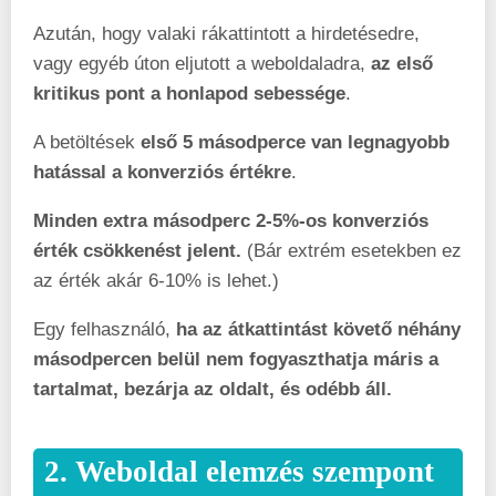
Azután, hogy valaki rákattintott a hirdetésedre,
vagy egyéb úton eljutott a weboldaladra,
az első
kritikus pont a honlapod sebessége
.
A betöltések
első 5 másodperce van legnagyobb
hatással a konverziós értékre
.
Minden extra másodperc 2-5%-os konverziós
érték csökkenést jelent.
(Bár extrém esetekben ez
az érték akár 6-10% is lehet.)
Egy felhasználó,
ha az átkattintást követő néhány
másodpercen belül nem fogyaszthatja máris a
tartalmat, bezárja az oldalt, és odébb áll.
2. Weboldal elemzés szempont