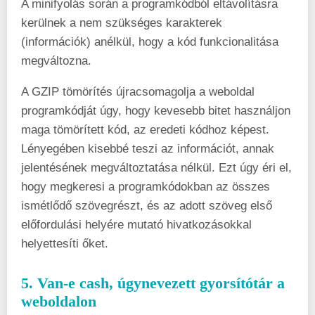
A minifyolás során a programkódból eltávolításra
kerülnek a nem szükséges karakterek
(információk) anélkül, hogy a kód funkcionalitása
megváltozna.
A GZIP tömörítés újracsomagolja a weboldal
programkódját úgy, hogy kevesebb bitet használjon
maga tömörített kód, az eredeti kódhoz képest.
Lényegében kisebbé teszi az információt, annak
jelentésének megváltoztatása nélkül. Ezt úgy éri el,
hogy megkeresi a programkódokban az összes
ismétlődő szövegrészt, és az adott szöveg első
előfordulási helyére mutató hivatkozásokkal
helyettesíti őket.
5. Van-e cash, úgynevezett gyorsítótár a
weboldalon