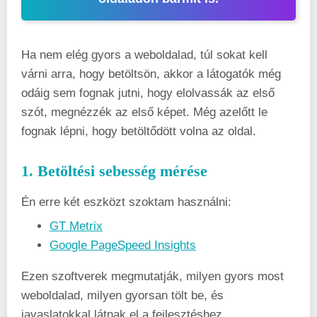
Ha nem elég gyors a weboldalad, túl sokat kell
várni arra, hogy betöltsön, akkor a látogatók még
odáig sem fognak jutni, hogy elolvassák az első
szót, megnézzék az első képet. Még azelőtt le
fognak lépni, hogy betöltődött volna az oldal.
1. Betöltési sebesség mérése
Én erre két eszközt szoktam használni:
GT Metrix
Google PageSpeed Insights
Ezen szoftverek megmutatják, milyen gyors most
weboldalad, milyen gyorsan tölt be, és
javaslatokkal látnak el a fejlesztéshez.