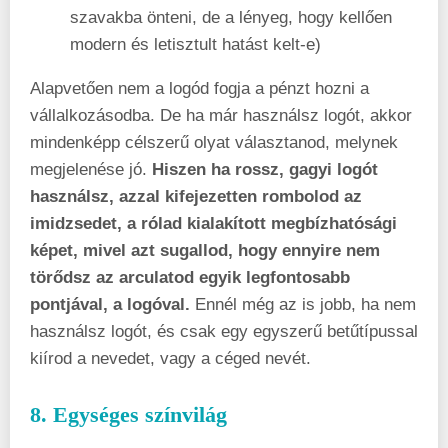
szavakba önteni, de a lényeg, hogy kellően
modern és letisztult hatást kelt-e)
Alapvetően nem a logód fogja a pénzt hozni a
vállalkozásodba. De ha már használsz logót, akkor
mindenképp célszerű olyat választanod, melynek
megjelenése jó.
Hiszen ha rossz, gagyi logót
használsz, azzal kifejezetten rombolod az
imidzsedet, a rólad kialakított megbízhatósági
képet, mivel azt sugallod, hogy ennyire nem
törődsz az arculatod egyik legfontosabb
pontjával, a logóval.
Ennél még az is jobb, ha nem
használsz logót, és csak egy egyszerű betűtípussal
kiírod a nevedet, vagy a céged nevét.
8. Egységes színvilág