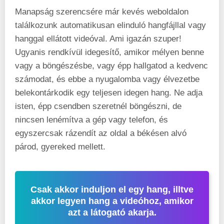
Manapság szerencsére már kevés weboldalon
találkozunk automatikusan elinduló hangfájllal vagy
hanggal ellátott videóval. Ami igazán szuper!
Ugyanis rendkívül idegesítő, amikor mélyen benne
vagy a böngészésbe, vagy épp hallgatod a kedvenc
számodat, és ebbe a nyugalomba vagy élvezetbe
belekontárkodik egy teljesen idegen hang. Ne adja
isten, épp csendben szeretnél böngészni, de
nincsen lenémítva a gép vagy telefon, és
egyszercsak rázendít az oldal a békésen alvó
párod, gyereked mellett.
Csak akkor induljon el egy hang, illtve
akkor legyen hang a videóhoz, amikor
azt a látogató akarja.