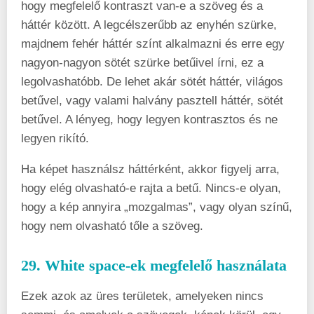
hogy megfelelő kontraszt van-e a szöveg és a
háttér között. A legcélszerűbb az enyhén szürke,
majdnem fehér háttér színt alkalmazni és erre egy
nagyon-nagyon sötét szürke betűivel írni, ez a
legolvashatóbb. De lehet akár sötét háttér, világos
betűvel, vagy valami halvány pasztell háttér, sötét
betűvel. A lényeg, hogy legyen kontrasztos és ne
legyen rikító.
Ha képet használsz háttérként, akkor figyelj arra,
hogy elég olvasható-e rajta a betű. Nincs-e olyan,
hogy a kép annyira „mozgalmas”, vagy olyan színű,
hogy nem olvasható tőle a szöveg.
29. White space-ek megfelelő használata
Ezek azok az üres területek, amelyeken nincs