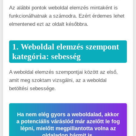
Az alábbi pontok weboldal elemzés mintaként is
funkcionálhatnak a számodra. Ezért érdemes lehet
elmentened ezt az oldalt későbbra.
1. Weboldal elemzés szempont
kategória: sebesség
A weboldal elemzés szempontjai között az első,
amit meg szoktam vizsgálni, az a weboldal
betöltési sebessége.
Ha nem elég gyors a weboldalad, akkor
a potenciális váráslód már azelőtt le fog
lépni, mielőtt megpillantotta volna az
oldaladon bármit is.