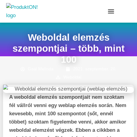
Weboldal elemzés
szempontjai – több, mint
100
Gaál Melinda
2021. szeptember. 20.
Weboldal
A weboldal elemzés szempontjait nem szoktam
fél vállról venni egy weblap elemzés során. Nem
kevesebb, mint 100 szempontot (sőt, ennél
többet) szoktam figyelembe venni, akkor amikor
weboldal elemzést végzek. Ebben a cikkben a