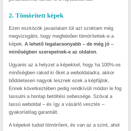
2. Tömörített képek
Ezen eszközök javaslatain túl azt szoktam még
megvizsgálni, hogy megfeleően tömörítettek-e a
képek.
A lehető legalacsonyabb – de még jó –
minőségben szerepelnek-e az oldalon
.
Ugyanis az a helyzet a képekkel, hogy ha 100%-os
minőségben rakod ki őket a weboldaladra, akkor
bődületesen nagyok lesznek ezek a képfájlok.
Ennek következtében pedig rendkívüli módon le fog
lassulni a honlap betöltési sebessége. Szóval a
lassú weboldal – és így a vásárló vesztés –
gyakorlatilag garantált.
A képeket tudod tömöríteni, és van az a szint, ahol