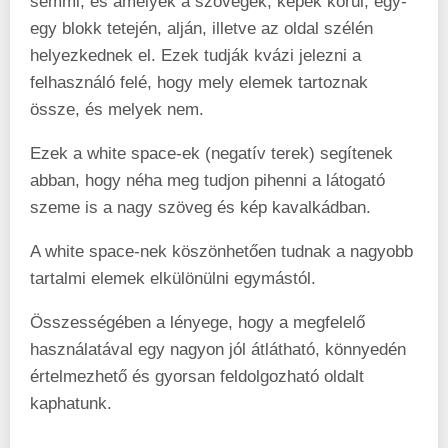
semmi, és amelyek a szövegek, képek körül, egy-
egy blokk tetején, alján, illetve az oldal szélén
helyezkednek el. Ezek tudják kvázi jelezni a
felhasználó felé, hogy mely elemek tartoznak
össze, és melyek nem.
Ezek a white space-ek (negatív terek) segítenek
abban, hogy néha meg tudjon pihenni a látogató
szeme is a nagy szöveg és kép kavalkádban.
A white space-nek köszönhetően tudnak a nagyobb
tartalmi elemek elkülönülni egymástól.
Összességében a lényege, hogy a megfelelő
használatával egy nagyon jól átlátható, könnyedén
értelmezhető és gyorsan feldolgozható oldalt
kaphatunk.