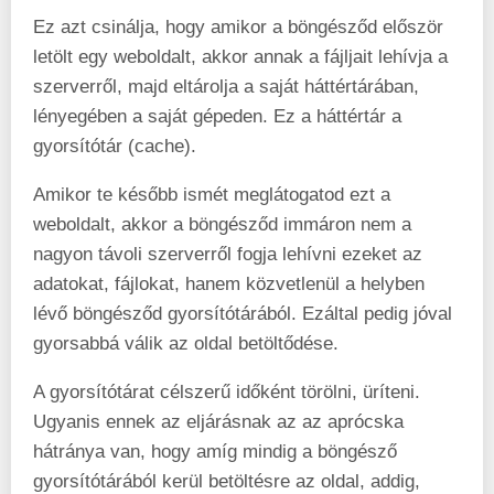
Ez azt csinálja, hogy amikor a böngésződ először
letölt egy weboldalt, akkor annak a fájljait lehívja a
szerverről, majd eltárolja a saját háttértárában,
lényegében a saját gépeden. Ez a háttértár a
gyorsítótár (cache).
Amikor te később ismét meglátogatod ezt a
weboldalt, akkor a böngésződ immáron nem a
nagyon távoli szerverről fogja lehívni ezeket az
adatokat, fájlokat, hanem közvetlenül a helyben
lévő böngésződ gyorsítótárából. Ezáltal pedig jóval
gyorsabbá válik az oldal betöltődése.
A gyorsítótárat célszerű időként törölni, üríteni.
Ugyanis ennek az eljárásnak az az aprócska
hátránya van, hogy amíg mindig a böngésző
gyorsítótárából kerül betöltésre az oldal, addig,