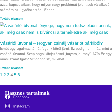
azzal kapcsolatban, hogy milyen nagy problémát jelent sok vállalkozó
számára az ügyfélszerzés. Ebben
Tovább olvasom
Vásárlói útvonal – Hogyan csinálj vásárlót bárkiből?
Ismét egy izgalmas témát fogunk körül járni. Ez pedig nem más, mint a
vásárlói útvonal. Szép angol kifejezéssel „buyers journey”. 67% Ez egy
óriási szám! Igaz? Mit gondolsz, mi lehet
Tovább olvasom
1
2
3
4
5
6
Hasznos tartalmak
Facebook
Instagram