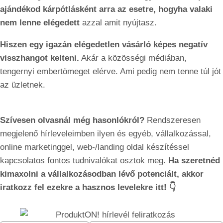
ajándékod kárpótlásként arra az esetre, hogyha valaki
nem lenne elégedett
azzal amit nyújtasz.
Hiszen egy igazán elégedetlen vásárló képes negatív
visszhangot kelteni.
Akár a közösségi médiában,
tengernyi embertömeget elérve. Ami pedig nem tenne túl jót
az üzletnek.
Szívesen olvasnál még hasonlókról?
Rendszeresen
megjelenő hírleveleimben ilyen és egyéb, vállalkozással,
online marketinggel, web-/landing oldal készítéssel
kapcsolatos fontos tudnivalókat osztok meg.
Ha szeretnéd
kimaxolni a vállalkozásodban lévő potenciált, akkor
iratkozz fel ezekre a hasznos levelekre itt! 👇