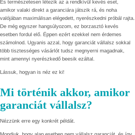
És természetesen létezik az a rendkívül kevés eset,
amikor valaki direkt a garanciára játszik rá, és noha
valójában maximálisan elégedett, nyerészkedni próbál rajta.
De még egyszer hangsúlyozom, ez borzasztó kevés
esetben fordul elő. Éppen ezért ezekkel nem érdemes
számolnod. Ugyanis azzal, hogy garanciát vállalsz sokkal
több tisztességes vásárlót tudsz megnyerni magadnak,
mint amennyi nyerészkedő beesik ezáltal.
Lássuk, hogyan is néz ez ki!
Mi történik akkor, amikor
garanciát vállalsz?
Nézzünk erre egy konkrét példát.
Mondjuk, hogy alap esetben nem vállalsz garanciát, és így