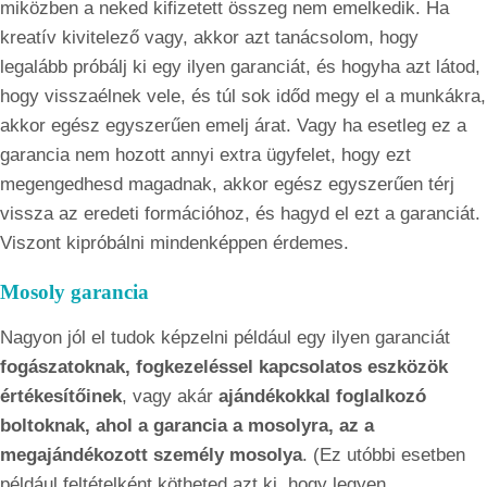
miközben a neked kifizetett összeg nem emelkedik. Ha
kreatív kivitelező vagy, akkor azt tanácsolom, hogy
legalább próbálj ki egy ilyen garanciát, és hogyha azt látod,
hogy visszaélnek vele, és túl sok időd megy el a munkákra,
akkor egész egyszerűen emelj árat. Vagy ha esetleg ez a
garancia nem hozott annyi extra ügyfelet, hogy ezt
megengedhesd magadnak, akkor egész egyszerűen térj
vissza az eredeti formációhoz, és hagyd el ezt a garanciát.
Viszont kipróbálni mindenképpen érdemes.
Mosoly garancia
Nagyon jól el tudok képzelni például egy ilyen garanciát
fogászatoknak, fogkezeléssel kapcsolatos eszközök
értékesítőinek
, vagy akár
ajándékokkal foglalkozó
boltoknak, ahol a garancia a mosolyra, az a
megajándékozott személy mosolya
. (Ez utóbbi esetben
például feltételként kötheted azt ki, hogy legyen