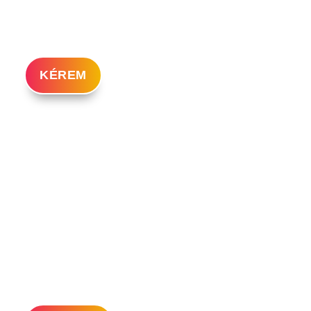
honlapok
15 + 3 + 5 pontja
KÉREM
Hogyan legyen
szolgáltatóként
ügyfélsokszorozó
weboldalad 5
lépésben?