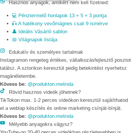
Hasznos anyagok, amikért nem kell fizetned:
💻 Pénztermelő honlapok 13 + 5 + 3 pontja
🎣 A hatékony vevőmágnes csali 9 ismérve
👤 Ideális Vásárló sablon
📅 Világnapok listája
Edukatív és személyes tartalmak
Instagramon rengeteg értékes, vállalkozásfej­lesztő posztot
találsz. A sztorikon keresztül pedig betekintést nyerhetsz
magánéletembe.
Kövess be:
@produkton.melinda
Rövid hasznos videók jöhetnek?
TikTokon max. 1-2 perces videókon keresztül sajátíthatod
el a weblap készítés és online marketing csínját-bínját.
Kövess be:
@produkton.melinda
Mélyebb anyagokra vágysz?
YouTube-on 20-40 perces videókban részletesebben is