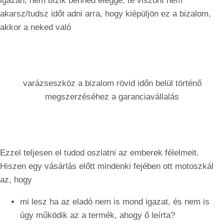
igazán, nem bízik benned eléggé, te viszont nem
akarsz/tudsz időt adni arra, hogy kiépüljön ez a bizalom,
akkor a neked való
varázseszköz a bizalom rövid időn belül történő
megszerzéséhez a garanciavállalás
Ezzel teljesen el tudod oszlatni az emberek félelmeit.
Hiszen egy vásárlás előtt mindenki fejében ott motoszkál
az, hogy
mi lesz ha az eladó nem is mond igazat, és nem is
úgy működik az a termék, ahogy ő leírta?