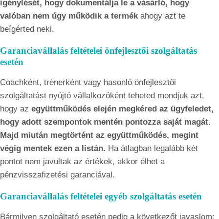
igénylését, hogy dokumentálja le a vásárló, hogy
valóban nem úgy működik a termék
ahogy azt te
beígérted neki.
Garanciavállalás feltételei önfejlesztői szolgáltatás
esetén
Coachként, trénerként vagy hasonló önfejlesztői
szolgáltatást nyújtó vállalkozóként teheted mondjuk azt,
hogy az
együttműködés elején megkéred az ügyfeledet,
hogy adott szempontok mentén pontozza saját magát.
Majd miután megtörtént az együttműködés, megint
végig mentek ezen a listán.
Ha átlagban legalább két
pontot nem javultak az értékek, akkor élhet a
pénzvisszafizetési garanciával.
Garanciavállalás feltételei egyéb szolgáltatás esetén
Bármilyen szolgáltató esetén pedig a következőt javaslom: