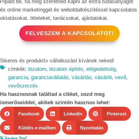
Pipáld be, ha meg szeretnéd kapni az extra tudásanyagot
és online marketinggel és weboldalkészítéssel kapcsolatos
oktatásokat, ötleteket, tanácsokat, ajánlatokat.
FELVESZEM A KAPCSOLATOT!
Sikeres és produktív vállalkozást kívánok neked!
címkék:
bizalom
,
bizalom építés
,
elégedettség
,
garancia
,
garanciavállalás
,
vásárlás
,
vásárló
,
vevő
,
vevőszerzés
Ha hasznosnak találtad a cikket, oszd meg
ismerőseiddel, akikek szintén hasznos lehet:
Facebook
LinkedIn
Pinterest
Küldés e-mailben
Nyomtatás
Kövess be!