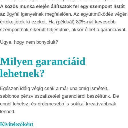
A közös munka elején állítsatok fel egy szempont listát
az
ügyfél igényeinek megfelelően. Az együttműködés végén
értékeljétek ki ezeket. Ha (példuál) 80%-nál kevesebb
szempontnak sikerült teljesülnie, akkor élhet a garanciával.
Ugye, hogy nem bonyolult?
Milyen garanciáid
lehetnek?
Egészen idáig végig csak a már unalomig ismételt,
sablonos pénzvisszafizetési garanciáról beszéltünk. De
ennél lehetsz, és érdemesebb is sokkal kreatívabbnak
lenned.
Kivitelezőként