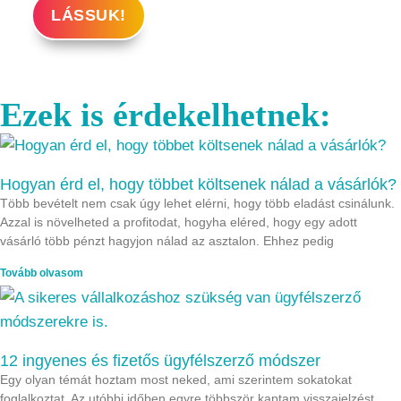
LÁSSUK!
Ezek is érdekelhetnek:
Hogyan érd el, hogy többet költsenek nálad a vásárlók?
Több bevételt nem csak úgy lehet elérni, hogy több eladást csinálunk.
Azzal is növelheted a profitodat, hogyha eléred, hogy egy adott
vásárló több pénzt hagyjon nálad az asztalon. Ehhez pedig
Tovább olvasom
12 ingyenes és fizetős ügyfélszerző módszer
Egy olyan témát hoztam most neked, ami szerintem sokatokat
foglalkoztat. Az utóbbi időben egyre többször kaptam visszajelzést