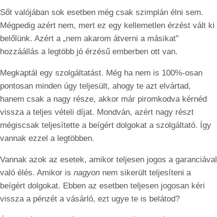
Sőt valójában sok esetben még csak szimplán élni sem.
Mégpedig azért nem, mert ez egy kellemetlen érzést vált ki
belőlünk. Azért a „nem akarom átverni a másikat”
hozzáállás a legtöbb jó érzésű emberben ott van.
Megkaptál egy szolgáltatást. Még ha nem is 100%-osan
pontosan minden úgy teljesült, ahogy te azt elvártad,
hanem csak a nagy része, akkor már piromkodva kérnéd
vissza a teljes vételi díjat. Mondván, azért nagy részt
mégiscsak teljesítette a beígért dolgokat a szolgáltató. Így
vannak ezzel a legtöbben.
Vannak azok az esetek, amikor teljesen jogos a garanciával
való élés. Amikor is
nagyon
nem sikerült teljesíteni a
beígért dolgokat. Ebben az esetben teljesen jogosan kéri
vissza a pénzét a vásárló, ezt ugye te is belátod?