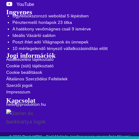
YouTube
Ingyenes
Ügyfélsokszorozó weboldal 5 lépésben
Pénztermelő honlapok 23 titka
A hatékony vevőmágnes csali 9 ismérve
Ideális Vásárló sablon
Poszt ihlet adó Világnapok és ünnepek
10 mérlegelendő tényező vállalkozásindítás előtt
Jogi információk
Adatkezelési tájékoztató
Cookie (süti) tájékoztató
Cookie beállítások
Általános Szerződési Feltételek
Szerzői jogok
Impresszum
Kapcsolat
hello@produkton.hu
© 2026 ProduktON! – Gaál Melinda, landing queen, meggyőzés fókuszú