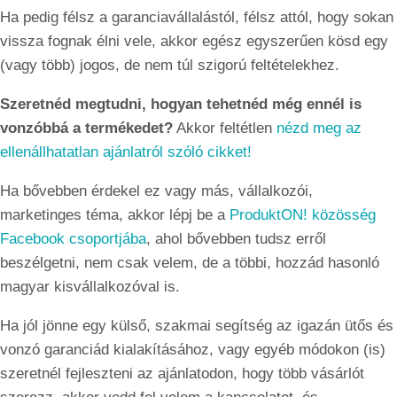
Ha pedig félsz a garanciavállalástól, félsz attól, hogy sokan
vissza fognak élni vele, akkor egész egyszerűen kösd egy
(vagy több) jogos, de nem túl szigorú feltételekhez.
Szeretnéd megtudni, hogyan tehetnéd még ennél is
vonzóbbá a termékedet?
Akkor feltétlen
nézd meg az
ellenállhatatlan ajánlatról szóló cikket!
Ha bővebben érdekel ez vagy más, vállalkozói,
marketinges téma, akkor lépj be a
ProduktON! közösség
Facebook csoportjába
, ahol bővebben tudsz erről
beszélgetni, nem csak velem, de a többi, hozzád hasonló
magyar kisvállalkozóval is.
Ha jól jönne egy külső, szakmai segítség az igazán ütős és
vonzó garanciád kialakításához, vagy egyéb módokon (is)
szeretnél fejleszteni az ajánlatodon, hogy több vásárlót