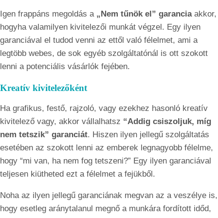
Igen frappáns megoldás a
„Nem tűnök el” garancia
akkor,
hogyha valamilyen kivitelezői munkát végzel. Egy ilyen
garanciával el tudod venni az ettől való félelmet, ami a
legtöbb webes, de sok egyéb szolgáltatónál is ott szokott
lenni a potenciális vásárlók fejében.
Kreatív kivitelezőként
Ha grafikus, festő, rajzoló, vagy ezekhez hasonló kreatív
kivitelező vagy, akkor vállalhatsz
“Addig csiszoljuk, míg
nem tetszik” garanciát
. Hiszen ilyen jellegű szolgáltatás
esetében az szokott lenni az emberek legnagyobb félelme,
hogy “mi van, ha nem fog tetszeni?” Egy ilyen garanciával
teljesen kiütheted ezt a félelmet a fejükből.
Noha az ilyen jellegű garanciának megvan az a veszélye is,
hogy esetleg aránytalanul megnő a munkára fordított időd,