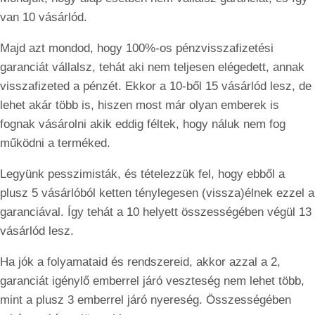
van 10 vásárlód.
Majd azt mondod, hogy 100%-os pénzvisszafizetési
garanciát vállalsz, tehát aki nem teljesen elégedett, annak
visszafizeted a pénzét. Ekkor a 10-ből 15 vásárlód lesz, de
lehet akár több is, hiszen most már olyan emberek is
fognak vásárolni akik eddig féltek, hogy náluk nem fog
működni a terméked.
Legyünk pesszimisták, és tételezzük fel, hogy ebből a
plusz 5 vásárlóból ketten ténylegesen (vissza)élnek ezzel a
garanciával. Így tehát a 10 helyett összességében végül 13
vásárlód lesz.
Ha jók a folyamataid és rendszereid, akkor azzal a 2,
garanciát igénylő emberrel járó veszteség nem lehet több,
mint a plusz 3 emberrel járó nyereség. Összességében