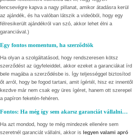
lencsevégre kapva a nagy pillanat, amikor átadásra kerül
az ajándék, és ha valóban látszik a videóból, hogy egy
félresikerült ajándékról van szó, akkor lehet élni a
garanciával.)
Egy fontos momentum, ha szerződtök
Ha olyan a szolgáltatásod, hogy rendszeresen kötsz
szerződést az ügyfeleiddel, akkor ezeket a garanciákat írd
bele magába a szerződésbe is. Így teljességgel biztosítod
őt arról, hogy be fogod tartani, amit ígértél, hisz ez innentől
kezdve már nem csak egy üres ígéret, hanem ott szerepel
a papíron feketén-fehéren.
Fontos: Ha még így sem akarsz garanciát vállalni…
Ha azt mondod, hogy te még mindezek ellenére sem
szeretnél garanciát vállalni, akkor is
legyen valami apró