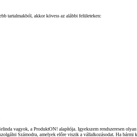
ebb tartalmakból, akkor kövess az alábbi felületeken:
a
linda vagyok, a ProduktON! alapítója. Igyekszem rendszeresen olyan h
zolgálni Számodra, amelyek előre viszik a vállalkozásodat. Ha bármi ké