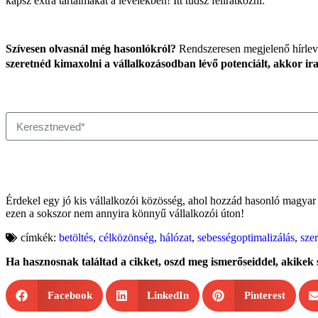
kapsz extra tartalmakat a levelekben! Itt tudsz feliratkozni:
Szívesen olvasnál még hasonlókról?
Rendszeresen megjelenő hírlevel
szeretnéd kimaxolni a vállalkozásodban lévő potenciált, akkor irat
Érdekel egy jó kis vállalkozói közösség, ahol hozzád hasonló magyar
ezen a sokszor nem annyira könnyű vállalkozói úton!
címkék:
betöltés
,
célközönség
,
hálózat
,
sebességoptimalizálás
,
sze
Ha hasznosnak találtad a cikket, oszd meg ismerőseiddel, akikek 
Facebook
LinkedIn
Pinterest