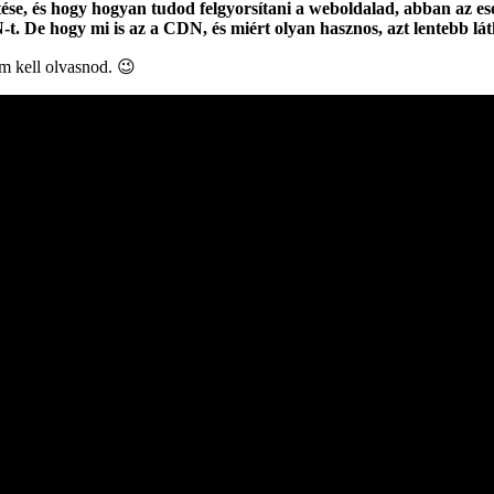
, és hogy hogyan tudod felgyorsítani a weboldalad, abban az esetb
t. De hogy mi is az a CDN, és miért olyan hasznos, azt lentebb lát
em kell olvasnod. 😉