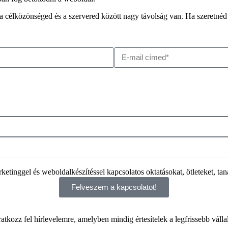
célközönséged és a szervered között nagy távolság van. Ha szeretnéd 
etinggel és weboldalkészítéssel kapcsolatos oktatásokat, ötleteket, taná
Felveszem a kapcsolatot!
atkozz fel hírlevelemre, amelyben mindig értesítelek a legfrissebb válla