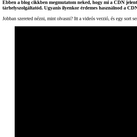
Ebben a blog cikkben megmutatom neked, hogy mi a CDN jelentése
tárhelyszolgáltatód. Ugyanis ilyenkor érdemes használnod a CDN-
Jobban szereted nézni, mint olvasni? Itt a videós verzió, és egy sort s