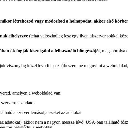
mikor létrehozod vagy módosítod a holnapodat, akkor első körben 
nnak elhelyezve
(tehát valószínűleg lesz egy ilyen alszerver sokkal köze
jában ők fogják kiszolgálni a felhasználó böngészőjét
, megspórolva e
ájuk viszonylag közel lévő felhasználó szeretné megnyitni a weboldalad,
vered, amelyen a weboldalad van.
szerverre az adatok.
ható alszerver lemásolja ezeket az adatokat.
i az adatokat), akkor nem a nagyon messze lévő, USA-ban található fősz
ban fog betöltődni a weboldal.