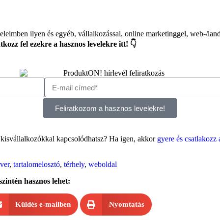
eimben ilyen és egyéb, vállalkozással, online marketinggel, web-/land
kozz fel ezekre a hasznos levelekre itt! 👇
Feliratkozom a hasznos levelekre!
 kisvállalkozókkal kapcsolódhatsz? Ha igen, akkor
gyere és csatlakoz
rver
,
tartalomelosztó
,
térhely
,
weboldal
szintén hasznos lehet:
Küldés e-mailben
Nyomtatás