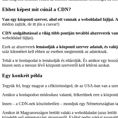
Ehhez képest mit csinál a CDN?
Van egy központi szerver, ahol ott vannak a weboldalad fájljai.
A
módon zajlzik, de itt jön a csavar!)
CDN szolgáltatással a világ több pontján további alszreverek va
weboldalad fájljai).
Ezek az alszerverek
lemásolják a központi szerver adatait, és való
száz kilométert kell ebben az esetben megtenniük az adatoknak.
Tehát a te honlapodat is lemásolják és eltárolják. És amikor egy hozz
hiszen nem a messze lévő központi szerverről kell lehívni azokat.
Egy konkrét példa
Tegyük fel, hogy magyar a célközönséged, de az USA-ban van a szer
Amikor a honlapodon módosítasz valamit, felkerülnek erre a központi 
Innen – a CDN-nek köszönhetően – mondjuk egy Németországban talál
Amikor itt Magyarországon betölti valaki a weboldaladat (azaz letölt
közelebb eső németországi alszerverről. Ezáltal pedig sokkal gyorsab