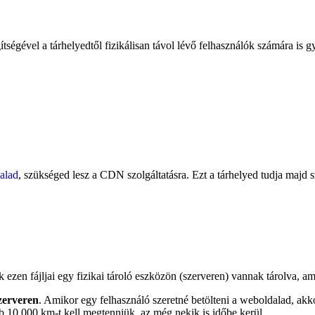
égével a tárhelyedtől fizikálisan távol lévő felhasználók számára is 
alad
, szükséged lesz a CDN szolgáltatásra. Ezt a tárhelyed tudja majd s
ezen fájljai egy fizikai tároló eszközön (szerveren) vannak tárolva, a
szerveren
. Amikor egy felhasználó szeretné betölteni a weboldalad, akkor 
öbb 10 000 km-t kell megtenniük, az még nekik is időbe kerül.