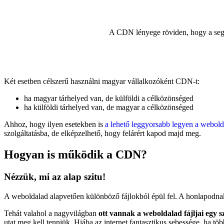
A CDN lényege röviden, hogy a segíts
Két esetben célszerű használni magyar vállalkozóként CDN-t:
ha magyar tárhelyed van, de külföldi a célközönséged
ha külföldi tárhelyed van, de magyar a célközönséged
Ahhoz, hogy ilyen esetekben is
a lehető leggyorsabb legyen a webold
szolgáltatásba, de elképzelhető, hogy felárért kapod majd meg.
Hogyan is működik a CDN?
Nézzük, mi az alap szitu!
A weboldalad alapvetően különböző fájlokból épül fel. A honlapodnak 
Tehát valahol a nagyvilágban
ott vannak a weboldalad fájljai egy 
utat meg kell tenniük. Hiába az internet fantasztikus sebessége, ha t