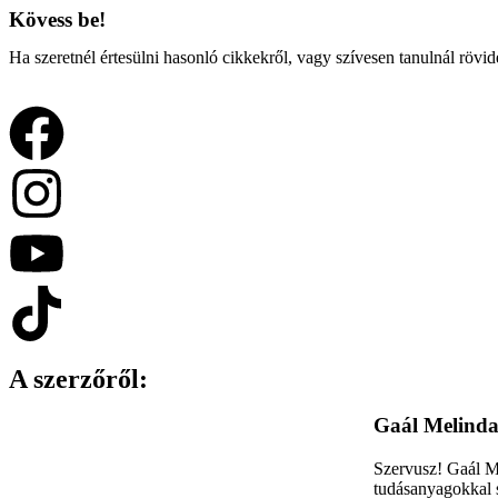
Kövess be!
Ha szeretnél értesülni hasonló cikkekről, vagy szívesen tanulnál rövid
A szerzőről:
Gaál Melind
Szervusz! Gaál Me
tudásanyagokkal s