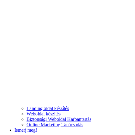
Landing oldal készítés
Weboldal készítés
Biztonsági Weboldal Karbantartás
Online Marketing Tanácsadás
Ismerj meg!