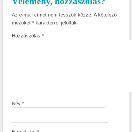
Vélemény, hozzászólás?
Az e-mail címet nem tesszük közzé.
A kötelező
mezőket
*
karakterrel jelöltük
Hozzászólás
*
Név
*
E-mail cím
*