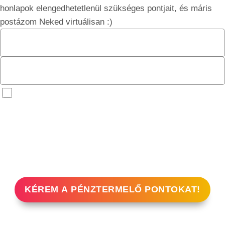
honlapok elengedhetetlenül szükséges pontjait, és máris
postázom Neked virtuálisan :)
Kérem az INGYENES bevételnövelő
leveleket is!
Pipáld be, ha meg szeretnéd kapni az extra tudásanyagot
és online marketinggel és weboldalkészítéssel kapcsolatos
oktatásokat, ötleteket, tanácsokat, ajánlatokat.
A gombra kattintáttsal elfogadod az
Adatkezelési tájékoztatót.
KÉREM A PÉNZTERMELŐ PONTOKAT!