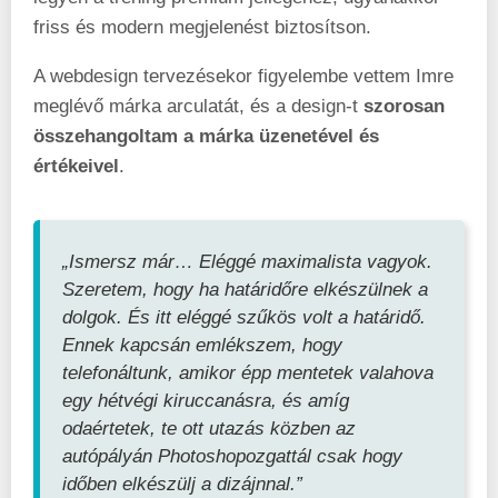
friss és modern megjelenést biztosítson.
A webdesign tervezésekor figyelembe vettem Imre
meglévő márka arculatát, és a design-t
szorosan
összehangoltam a márka üzenetével és
értékeivel
.
„Ismersz már… Eléggé maximalista vagyok.
Szeretem, hogy ha határidőre elkészülnek a
dolgok. És itt eléggé szűkös volt a határidő.
Ennek kapcsán emlékszem, hogy
telefonáltunk, amikor épp mentetek valahova
egy hétvégi kiruccanásra, és amíg
odaértetek, te ott utazás közben az
autópályán Photoshopozgattál csak hogy
időben elkészülj a dizájnnal.”