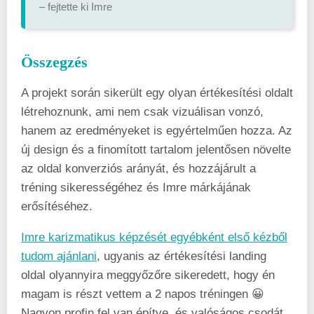
– fejtette ki Imre
Összegzés
A projekt során sikerült egy olyan értékesítési oldalt
létrehoznunk, ami nem csak vizuálisan vonzó,
hanem az eredményeket is egyértelműen hozza. Az
új design és a finomított tartalom jelentősen növelte
az oldal konverziós arányát, és hozzájárult a
tréning sikerességéhez és Imre márkájának
erősítéséhez.
Imre karizmatikus képzését egyébként első kézből
tudom ajánlani
, ugyanis az értékesítési landing
oldal olyannyira meggyőzőre sikeredett, hogy én
magam is részt vettem a 2 napos tréningen 😀
Nagyon profin fel van építve, és valóságos csodát