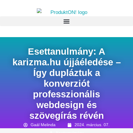
Esettanulmány: A
karizma.hu újjáéledése –
Így dupláztuk a
konverziót
professzionális
webdesign és
szövegírás révén
Gaál Melinda
2024. március. 07.
Esettanulmány