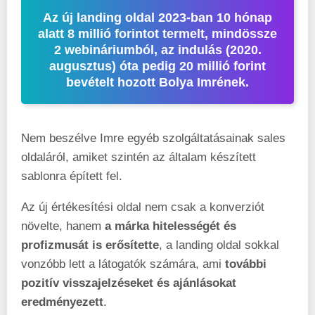
Az új landing oldal 2023-ban 10 hónap
alatt 8 millió forintot termelt, mindössze
2 webináriumból, az indulás (2020.
augusztus) óta pedig 20 millió forint
bevételt hozott Bolya Imrének.
Nem beszélve Imre egyéb szolgáltatásainak sales
oldaláról, amiket szintén az általam készített
sablonra épített fel.
Az új értékesítési oldal nem csak a konverziót
növelte, hanem
a márka hitelességét és
profizmusát is erősítette
, a landing oldal sokkal
vonzóbb lett a látogatók számára, ami
további
pozitív visszajelzéseket és ajánlásokat
eredményezett
.