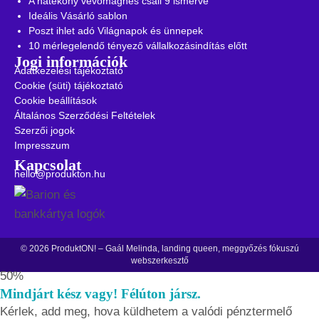
A hatékony vevőmágnes csali 9 ismérve
Ideális Vásárló sablon
Poszt ihlet adó Világnapok és ünnepek
10 mérlegelendő tényező vállalkozásindítás előtt
Jogi információk
Adatkezelési tájékoztató
Cookie (süti) tájékoztató
Cookie beállítások
Általános Szerződési Feltételek
Szerzői jogok
Impresszum
Kapcsolat
hello@produkton.hu
© 2026 ProduktON! – Gaál Melinda, landing queen, meggyőzés fókuszú
webszerkesztő
50%
Mindjárt kész vagy! Félúton jársz.
Kérlek, add meg, hova küldhetem a valódi pénztermelő