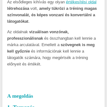
Az elsődleges kihívás egy olyan
értékesítési oldal
létrehozása
volt,
amely tükrözi a tréning magas
színvonalát, és képes vonzani és konvertálni a
látogatókat
.
Az oldalnak
vizuálisan vonzónak,
professzionálisnak
és összhangban kell lennie a
márka arculatával. Emellett a
szövegnek is meg
kell győznie
és információnak kell lennie a
látogatók számára, hogy megértsék a tréning
előnyeit és értékét.
A megoldás