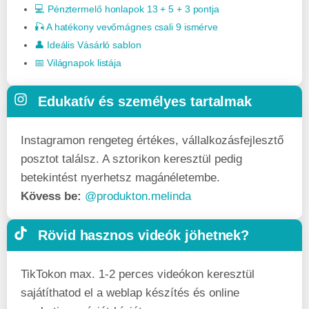
💻 Pénztermelő honlapok 13 + 5 + 3 pontja
🎣 A hatékony vevőmágnes csali 9 ismérve
👤 Ideális Vásárló sablon
📅 Világnapok listája
Edukatív és személyes tartalmak
Instagramon rengeteg értékes, vállalkozásfej­lesztő
posztot találsz. A sztorikon keresztül pedig
betekintést nyerhetsz magánéletembe.
Kövess be:
@produkton.melinda
Rövid hasznos videók jöhetnek?
TikTokon max. 1-2 perces videókon keresztül
sajátíthatod el a weblap készítés és online