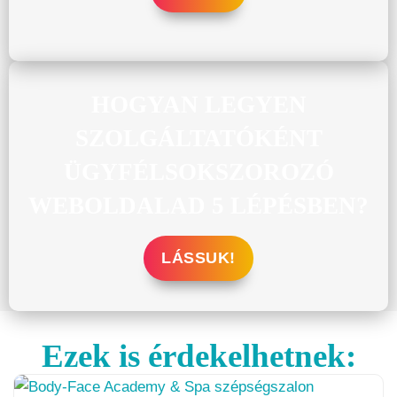
HOGYAN LEGYEN
SZOLGÁLTATÓKÉNT
ÜGYFÉLSOKSZOROZÓ
WEBOLDALAD 5 LÉPÉSBEN?
LÁSSUK!
Ezek is érdekelhetnek: