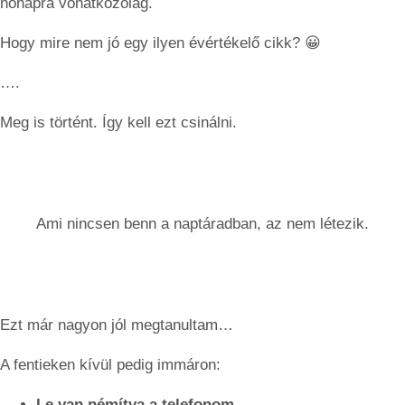
hónapra vonatkozólag.
Hogy mire nem jó egy ilyen évértékelő cikk? 😀
….
Meg is történt. Így kell ezt csinálni.
Ami nincsen benn a naptáradban, az nem létezik.
Ezt már nagyon jól megtanultam…
A fentieken kívül pedig immáron:
Le van némítva a telefonom