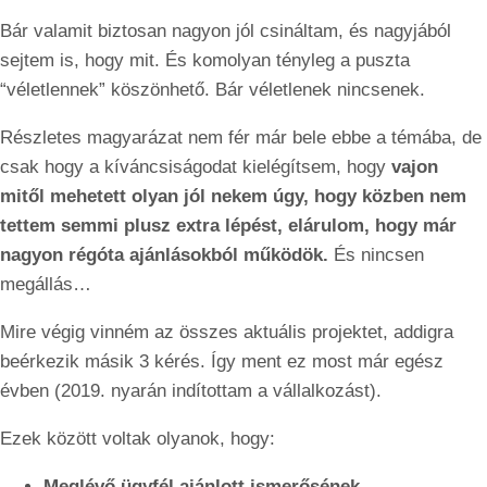
Bár valamit biztosan nagyon jól csináltam, és nagyjából
sejtem is, hogy mit. És komolyan tényleg a puszta
“véletlennek” köszönhető. Bár véletlenek nincsenek.
Részletes magyarázat nem fér már bele ebbe a témába, de
csak hogy a kíváncsiságodat kielégítsem, hogy
vajon
mitől mehetett olyan jól nekem úgy, hogy közben nem
tettem semmi plusz extra lépést, elárulom, hogy már
nagyon régóta ajánlásokból működök.
És nincsen
megállás…
Mire végig vinném az összes aktuális projektet, addigra
beérkezik másik 3 kérés. Így ment ez most már egész
évben (2019. nyarán indítottam a vállalkozást).
Ezek között voltak olyanok, hogy:
Meglévő ügyfél ajánlott ismerősének