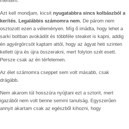
mentem.
Azt kell mondjam, kicsit
nyugatabbra sincs kolbászból a
kerítés. Legalábbis számomra nem.
De párom nem
osztozott ezen a véleményen. Míg ő imádta, hogy lehet a
sarki boltban avokádót és többféle steaket is kapni, addig
én agyérgörcsöt kaptam attól, hogy az ágyat heti szinten
kellett újra és újra összerakni, mert folyton szét esett.
Persze csak az én térfelemen.
Az élet számomra cseppet sem volt másabb, csak
drágább.
Nem akarom túl hosszúra nyújtani ezt a sztorit, mert
igazából nem volt benne semmi tanulság. Egyszerűen
annyit akartam csak az egészből kihozni, hogy