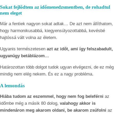
Sokat fejlődtem az időmenedzsmentben, de rohadtul
nem eleget
Már a fentiek nagyon sokat adtak… De azt nem állíthatom,
hogy harmonikusabbá, kiegyensúlyozottabbá, kevésbé
hajtóssá vált volna az életem.
Ugyanis természetesen
azt az időt, ami így felszabadult,
ugyanúgy betáblázom…
Határozottan több dolgot tudok ugyan elvégezni, de ez még
mindig nem elég nekem. És ez a nagy probléma.
A lemondás
Hiába tudom az eszemmel, hogy nem fog beleférni
az
időmbe még a másik 80 dolog,
valahogy akkor is
mindenáron meg akarom oldani, be akarom zsúfolni
az