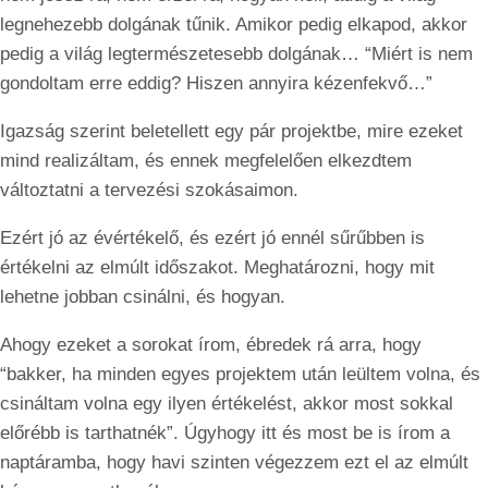
legnehezebb dolgának tűnik. Amikor pedig elkapod, akkor
pedig a világ legtermészetesebb dolgának… “Miért is nem
gondoltam erre eddig? Hiszen annyira kézenfekvő…”
Igazság szerint beletellett egy pár projektbe, mire ezeket
mind realizáltam, és ennek megfelelően elkezdtem
változtatni a tervezési szokásaimon.
Ezért jó az évértékelő, és ezért jó ennél sűrűbben is
értékelni az elmúlt időszakot. Meghatározni, hogy mit
lehetne jobban csinálni, és hogyan.
Ahogy ezeket a sorokat írom, ébredek rá arra, hogy
“bakker, ha minden egyes projektem után leültem volna, és
csináltam volna egy ilyen értékelést, akkor most sokkal
előrébb is tarthatnék”. Úgyhogy itt és most be is írom a
naptáramba, hogy havi szinten végezzem ezt el az elmúlt