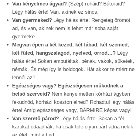
Van kényelmes ágyad?
(Szép) ruháid? Bútoraid?
Légy hálás érte! Van, akinek ez sincs.
Van gyermeked?
Légy hálás érte! Rengeteg örömöt
ad, és van, akinek nem is lehet már soha saját
gyermeke.
Megvan épen a két kezed, két lábad, két szemed,
két füled, hangszalagod, nyelved, orrod…?
Légy
hálás érte! Sokan amputáltak, bénák, vakok, süketek,
némák. És még így is boldogok. Hát akkor te miért ne
lennél az?
Egészséges vagy? Egészségesen működnek a
belső szerveid?
Nem kényelmetlen kórházi ágyban
feküdnöd, kórházi koszton élned? Rohadtul légy hálás
érte! Amíg egészséges vagy, BÁRMIRE képes vagy!
Van szerető párod?
Légy hálás érte! Sokan a fél
karukat odaadnák, ha csak fele olyan párt adna nekik
az élet, mint a tied.