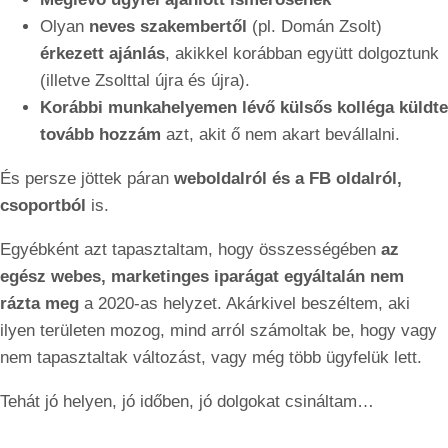
Olyan
neves szakembertől
(pl. Domán Zsolt)
érkezett ajánlás
, akikkel korábban együtt dolgoztunk
(illetve Zsolttal újra és újra).
Korábbi munkahelyemen lévő külsős kolléga küldte
tovább hozzám
azt, akit ő nem akart bevállalni.
És persze jöttek páran
weboldalról és a FB oldalról,
csoportból
is.
Egyébként azt tapasztaltam, hogy összességében
az
egész webes, marketinges iparágat egyáltalán nem
rázta meg
a 2020-as helyzet. Akárkivel beszéltem, aki
ilyen területen mozog, mind arról számoltak be, hogy vagy
nem tapasztaltak változást, vagy még több ügyfelük lett.
Tehát jó helyen, jó időben, jó dolgokat csináltam…