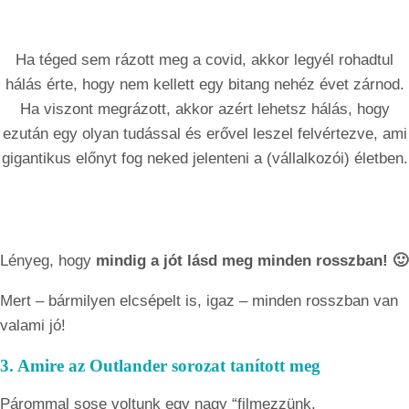
Ha téged sem rázott meg a covid, akkor legyél rohadtul
hálás érte, hogy nem kellett egy bitang nehéz évet zárnod.
Ha viszont megrázott, akkor azért lehetsz hálás, hogy
ezután egy olyan tudással és erővel leszel felvértezve, ami
gigantikus előnyt fog neked jelenteni a (vállalkozói) életben.
Lényeg, hogy
mindig a jót lásd meg minden rosszban! 🙂
Mert – bármilyen elcsépelt is, igaz – minden rosszban van
valami jó!
3. Amire az Outlander sorozat tanított meg
Párommal sose voltunk egy nagy “filmezzünk,