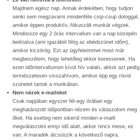
Majdnem egész nap. Annak érdekében, hogy tudjon
senki sem megzavarni mindenféle csip-csup dologgal,
amikor éppen produktív, fókuszált munkát végzek.
Mindössze egy 2 órás intervallum van a nap közepén
beiktatva (ami igazából félig az ebédszünet időm),
amikor kicsörög. Ezt az ügyfeleimmel most már
megbeszélem, hogy lehetőleg ekkor keressenek. Ha
ezen időintervallumon kívül hív valaki, akkor azt pedig
természetesen visszahívom, amikor épp egy rövid
szünetet tartok a munkában.
Nem nézek e-maileket
Csak napjában egyszer fél-egy órában egy
meghatározott időpontban nézem és válaszolom meg
őket. Ha esetleg nem sikerül minden e-mailt
megválaszolni ennyi idő alatt, akkor nincs mese, ez
van. A maradék átcsúszik a következő napra.