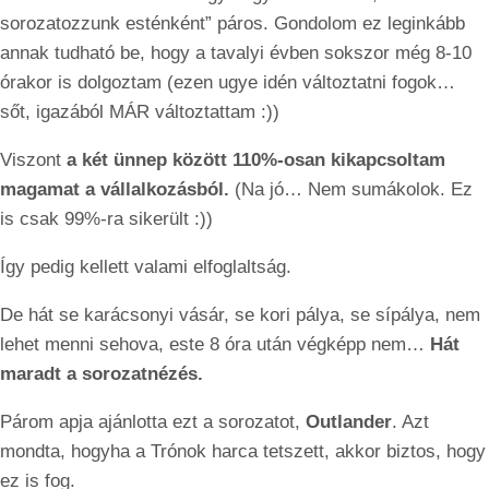
sorozatozzunk esténként” páros. Gondolom ez leginkább
annak tudható be, hogy a tavalyi évben sokszor még 8-10
órakor is dolgoztam (ezen ugye idén változtatni fogok…
sőt, igazából MÁR változtattam :))
Viszont
a két ünnep között 110%-osan kikapcsoltam
magamat a vállalkozásból.
(Na jó… Nem sumákolok. Ez
is csak 99%-ra sikerült :))
Így pedig kellett valami elfoglaltság.
De hát se karácsonyi vásár, se kori pálya, se sípálya, nem
lehet menni sehova, este 8 óra után végképp nem…
Hát
maradt a sorozatnézés.
Párom apja ajánlotta ezt a sorozatot,
Outlander
. Azt
mondta, hogyha a Trónok harca tetszett, akkor biztos, hogy
ez is fog.