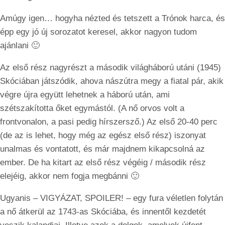
Amúgy igen… hogyha nézted és tetszett a Trónok harca, és
épp egy jó új sorozatot keresel, akkor nagyon tudom
ajánlani 🙂
Az első rész nagyrészt a második világháború utáni (1945)
Skóciában játszódik, ahova nászútra megy a fiatal pár, akik
végre újra együtt lehetnek a háború után, ami
szétszakította őket egymástól. (A nő orvos volt a
frontvonalon, a pasi pedig hírszersző.) Az első 20-40 perc
(de az is lehet, hogy még az egész első rész) iszonyat
unalmas és vontatott, és már majdnem kikapcsolná az
ember. De ha kitart az első rész végéig / második rész
elejéig, akkor nem fogja megbánni 🙂
Ugyanis – VIGYÁZAT, SPOILER! – egy fura véletlen folytán
a nő átkerül az 1743-as Skóciába, és innentől kezdetét