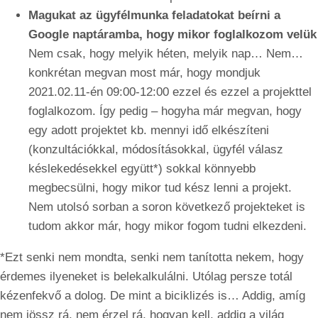
Magukat az ügyfélmunka feladatokat beírni a
Google naptáramba, hogy mikor foglalkozom velük
Nem csak, hogy melyik héten, melyik nap… Nem…
konkrétan megvan most már, hogy mondjuk
2021.02.11-én 09:00-12:00 ezzel és ezzel a projekttel
foglalkozom. Így pedig – hogyha már megvan, hogy
egy adott projektet kb. mennyi idő elkészíteni
(konzultációkkal, módosításokkal, ügyfél válasz
késlekedésekkel együtt*) sokkal könnyebb
megbecsülni, hogy mikor tud kész lenni a projekt.
Nem utolsó sorban a soron következő projekteket is
tudom akkor már, hogy mikor fogom tudni elkezdeni.
*Ezt senki nem mondta, senki nem tanította nekem, hogy
érdemes ilyeneket is belekalkulálni. Utólag persze totál
kézenfekvő a dolog. De mint a biciklizés is… Addig, amíg
nem jössz rá, nem érzel rá, hogyan kell, addig a világ