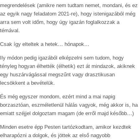
megrendelések (amikre nem tudtam nemet, mondani, és ez
az egyik nagy feladatom 2021-re), hogy istenigazából még
arra sem volt időm, hogy úgy igazán foglalkozzak a
témával.
Csak így elteltek a hetek… hónapok…
Ily módon pedig igazából elképzelni sem tudom, hogy
tényleg hogyan élhették (élhetik) ezt át mindazok, akiknek
egy huszárvágással megszűnt vagy drasztikusan
lecsökkent a bevételük.
És még egyszer mondom, ezért mind a mai napig
borzasztóan, eszméletlenül hálás vagyok, még akkor is, ha
emiatt széjjel dolgoztam magam (de erről majd később…)
Minden esetre épp Pesten tartózkodtam, amikor kezdtek
elharapózni a dolgok, és jöttek az első nagyobb