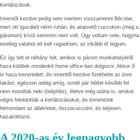
korlátozások.
Innentől kezdve pedig nem mertem visszamenni Bécsbe,
mert ott igazából némi ruhán, és alapvető cuccokon (meg a
páromon) kívül semmim nem volt. Úgy voltam vele, hogyha
esetleg valahol ott kell ragadnom, az inkább itt legyen.
És így telt el néhány hét, amikor is párom munkahelyéről
haza küldtek mindenkit home office-ban dolgozni. Akkor ő
is haza keveredett, és innentől kezdve fizethette az üres
lakást, egészen addig amíg, ismét pár héttel később fel
nem mondtak neki (leépítés), illetve még utána is, amikor
végre feloldották a korlátozásokat, és kimentünk
felmondani az albérletet, összecuccolni, és teljesen
hazaköltözni.
A 2020-as év legnagyobb