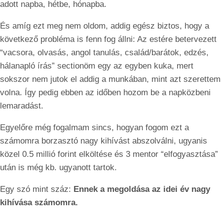
adott napba, hétbe, hónapba.
És amíg ezt meg nem oldom, addig egész biztos, hogy a
következő probléma is fenn fog állni: Az estére betervezett
“vacsora, olvasás, angol tanulás, család/barátok, edzés,
hálanapló írás” sectionöm egy az egyben kuka, mert
sokszor nem jutok el addig a munkában, mint azt szerettem
volna. Így pedig ebben az időben hozom be a napközbeni
lemaradást.
Egyelőre még fogalmam sincs, hogyan fogom ezt a
számomra borzasztó nagy kihívást abszolválni, ugyanis
közel 0.5 millió forint elköltése és 3 mentor “elfogyasztása”
után is még kb. ugyanott tartok.
Egy szó mint száz:
Ennek a megoldása az idei év nagy
kihívása számomra.