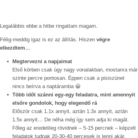
Legalábbis ebbe a hitbe ringattam magam.
Félig-meddig igaz is ez az állítás. Hiszen
végre
elkezdtem…
Megtervezni a napjaimat
Első körben csak úgy nagy vonalakban, mostanra már
szinte percre pontosan. Éppen csak a pisiszünet
nincs beírva a naptáramba 😀
Több időt szánni egy-egy feladatra, mint amennyit
elsőre gondolok, hogy elegendő rá
Először csak 1.1x annyit, aztán 1.3x annyit, aztán
1.5x annyit… De néha még így sem adja ki magát.
Főleg az eredetileg rövidnek – 5-15 percnek – képzelt
feladatok tudnak 20-30-40 percesek is lenni akár.