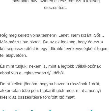
mostantól havi szinten elkészítem ezt a költség
összesítést.
Rég meg kellett volna tennem? Lehet. Nem kizárt. Sőt…
Már-már szinte biztos. De az az igazság, hogy én ezt a
költségösszesítést is egy időrabló tevékenységként fogom
fel alapvetően.
És mint tudjuk, nekem is, mint a legtöbb vállalkozónak
abból van a legkevesebb 🙂 Időből.
De rá kellett jönnöm, hogyha havonta rászánok 1 órát,
akkor talán több pénzt takaríthatok meg, mint amennyi
kiesik az összesítésre fordított idő miatt.