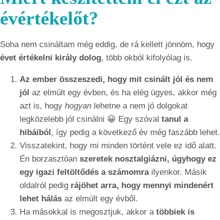
évértékelőt?
Soha nem csináltam még eddig, de rá kellett jönnöm, hogy
évet értékelni király dolog
, több okból kifolyólag is.
Az ember összeszedi, hogy mit csinált jól és nem
jól
az elmúlt egy évben, és ha elég ügyes, akkor még
azt is, hogy
hogyan
lehetne a nem jó dolgokat
legközelebb jól csinálni 😀 Egy szóval
tanul a
hibáiból
, így pedig a következő év még faszább lehet.
Visszatekint, hogy mi minden történt vele ez idő alatt.
Én borzasztóan
szeretek nosztalgiázni, úgyhogy ez
egy igazi feltöltődés a számomra
ilyenkor. Másik
oldalról pedig
rájöhet arra, hogy mennyi mindenért
lehet hálás
az elmúlt egy évből.
Ha másokkal is megosztjuk, akkor a
többiek is