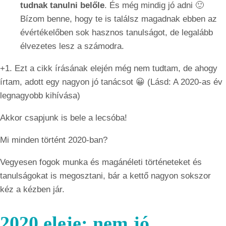
tudnak tanulni belőle
. És még mindig jó adni 🙂
Bízom benne, hogy te is találsz magadnak ebben az
évértékelőben sok hasznos tanulságot, de legalább
élvezetes lesz a számodra.
+1. Ezt a cikk írásának elején még nem tudtam, de ahogy
írtam, adott egy nagyon jó tanácsot 😀 (Lásd: A 2020-as év
legnagyobb kihívása)
Akkor csapjunk is bele a lecsóba!
Mi minden történt 2020-ban?
Vegyesen fogok munka és magánéleti történeteket és
tanulságokat is megosztani, bár a kettő nagyon sokszor
kéz a kézben jár.
2020 eleje: nem jó