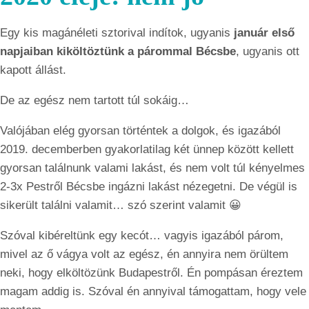
Egy kis magánéleti sztorival indítok, ugyanis
január első
napjaiban kiköltöztünk a párommal Bécsbe
, ugyanis ott
kapott állást.
De az egész nem tartott túl sokáig…
Valójában elég gyorsan történtek a dolgok, és igazából
2019. decemberben gyakorlatilag két ünnep között kellett
gyorsan találnunk valami lakást, és nem volt túl kényelmes
2-3x Pestről Bécsbe ingázni lakást nézegetni. De végül is
sikerült találni valamit… szó szerint valamit 😀
Szóval kibéreltünk egy kecót… vagyis igazából párom,
mivel az ő vágya volt az egész, én annyira nem örültem
neki, hogy elköltözünk Budapestről. Én pompásan éreztem
magam addig is. Szóval én annyival támogattam, hogy vele