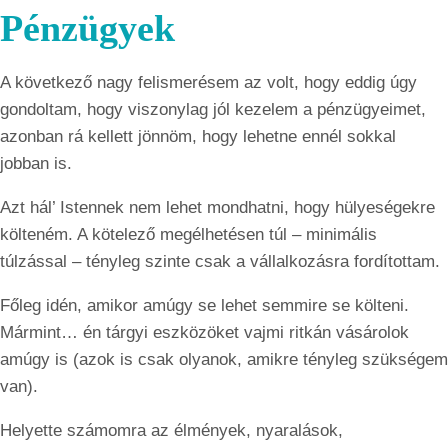
Pénzügyek
A következő nagy felismerésem az volt, hogy eddig úgy
gondoltam, hogy viszonylag jól kezelem a pénzügyeimet,
azonban rá kellett jönnöm, hogy lehetne ennél sokkal
jobban is.
Azt hál’ Istennek nem lehet mondhatni, hogy hülyeségekre
költeném. A kötelező megélhetésen túl – minimális
túlzással – tényleg szinte csak a vállalkozásra fordítottam.
Főleg idén, amikor amúgy se lehet semmire se költeni.
Mármint… én tárgyi eszközöket vajmi ritkán vásárolok
amúgy is (azok is csak olyanok, amikre tényleg szükségem
van).
Helyette számomra az élmények, nyaralások,