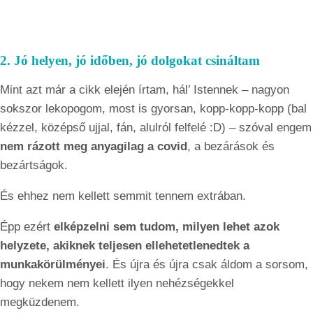
2. Jó helyen, jó időben, jó dolgokat csináltam
Mint azt már a cikk elején írtam, hál’ Istennek – nagyon
sokszor lekopogom, most is gyorsan, kopp-kopp-kopp (bal
kézzel, középső ujjal, fán, alulról felfelé :D) – szóval engem
nem rázott meg anyagilag a covid
, a bezárások és
bezártságok.
És ehhez nem kellett semmit tennem extrában.
Épp ezért
elképzelni sem tudom, milyen lehet azok
helyzete, akiknek teljesen ellehetetlenedtek a
munkakörülményei
. És újra és újra csak áldom a sorsom,
hogy nekem nem kellett ilyen nehézségekkel
megküzdenem.