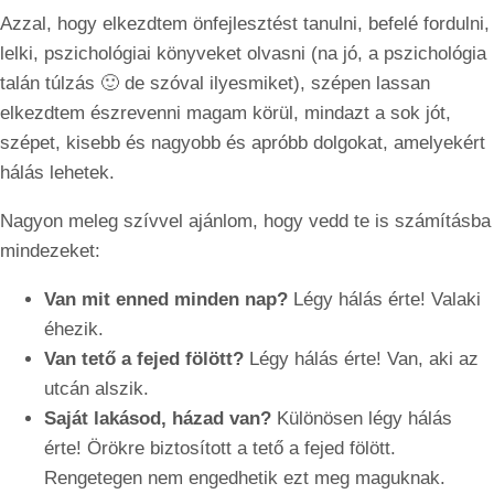
Azzal, hogy elkezdtem önfejlesztést tanulni, befelé fordulni,
lelki, pszichológiai könyveket olvasni (na jó, a pszichológia
talán túlzás 🙂 de szóval ilyesmiket), szépen lassan
elkezdtem észrevenni magam körül, mindazt a sok jót,
szépet, kisebb és nagyobb és apróbb dolgokat, amelyekért
hálás lehetek.
Nagyon meleg szívvel ajánlom, hogy vedd te is számításba
mindezeket:
Van mit enned minden nap?
Légy hálás érte! Valaki
éhezik.
Van tető a fejed fölött?
Légy hálás érte! Van, aki az
utcán alszik.
Saját lakásod, házad van?
Különösen légy hálás
érte! Örökre biztosított a tető a fejed fölött.
Rengetegen nem engedhetik ezt meg maguknak.