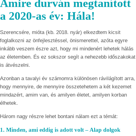
Amire durván megtanított
a 2020-as év: Hála!
Szerencsére, mióta (kb. 2018. nyár) elkezdtem kicsit
foglalkozni az önfejlesztéssel, önismerettel, azóta egyre
inkább veszem észre azt, hogy mi mindenért lehetek hálás
az életemben. És ez sokszor segít a nehezebb időszakokat
is átvészelni.
Azonban a tavalyi év számomra különösen rávilágított arra,
hogy mennyire, de mennyire összetehetem a két kezemet
mindazért, amim van, és amilyen életet, amilyen korban
élhetek.
Három nagy részre lehet bontani nálam ezt a témát:
1. Minden, ami eddig is adott volt – Alap dolgok