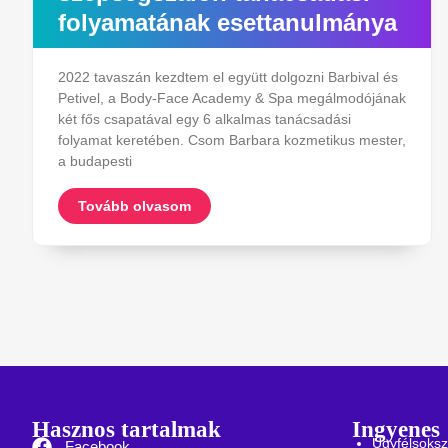
folyamatának esettanulmánya
2022 tavaszán kezdtem el együtt dolgozni Barbival és
Petivel, a Body-Face Academy & Spa megálmodójának
két fős csapatával egy 6 alkalmas tanácsadási
folyamat keretében. Csom Barbara kozmetikus mester,
a budapesti
Tovább olvasom
Hasznos tartalmak
Ingyenes
Ügyfélsoksz
Facebook