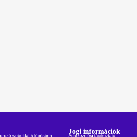
Jogi információk
orozó weboldal 5 lépésben
Adatkezelési tájékoztató