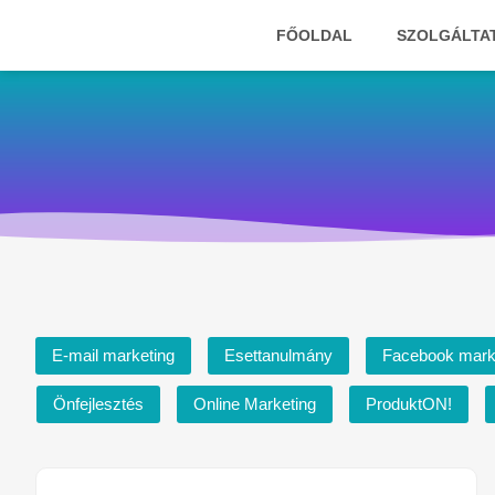
Megszakítás
FŐOLDAL
SZOLGÁLTA
E-mail marketing
Esettanulmány
Facebook mark
Önfejlesztés
Online Marketing
ProduktON!