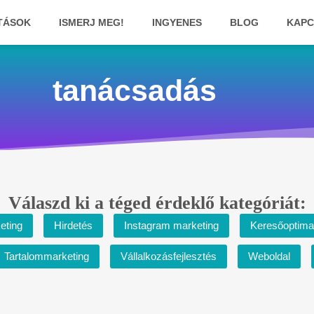
TÁSOK
ISMERJ MEG!
INGYENES
BLOG
KAPC
tanácsadás
Válaszd ki a téged érdeklő kategóriát:
eting
Hirdetés
Instagram marketing
Keresőoptima
Tartalommarketing
Vállalkozásfejlesztés
Weboldal