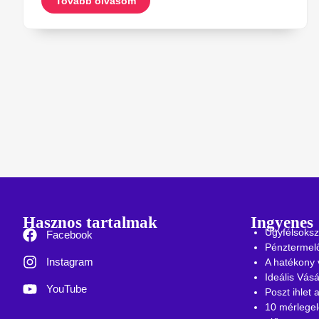
Tovább olvasom
Hasznos tartalmak
Ingyenes
Ügyfélsoksz
Facebook
Pénztermelő
Instagram
A hatékony 
Ideális Vásá
YouTube
Poszt ihlet
10 mérlegel