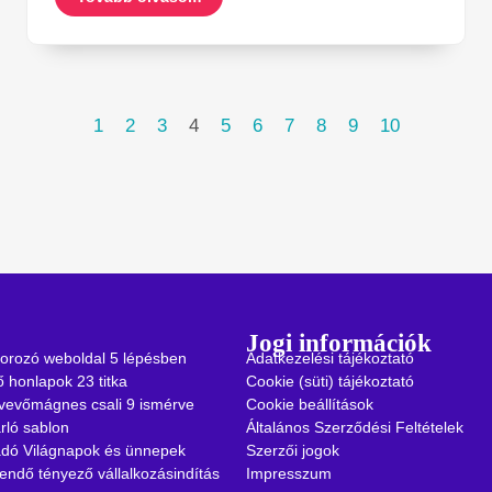
1
2
3
4
5
6
7
8
9
10
Jogi információk
orozó weboldal 5 lépésben
Adatkezelési tájékoztató
 honlapok 23 titka
Cookie (süti) tájékoztató
vevőmágnes csali 9 ismérve
Cookie beállítások
rló sablon
Általános Szerződési Feltételek
 adó Világnapok és ünnepek
Szerzői jogok
endő tényező vállalkozásindítás
Impresszum