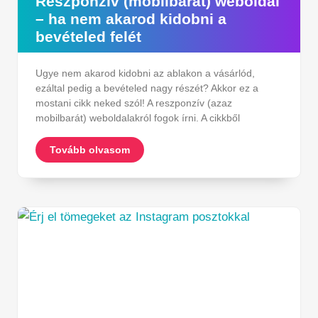
Reszponzív (mobilbarát) weboldal
– ha nem akarod kidobni a
bevételed felét
Ugye nem akarod kidobni az ablakon a vásárlód,
ezáltal pedig a bevételed nagy részét? Akkor ez a
mostani cikk neked szól! A reszponzív (azaz
mobilbarát) weboldalakról fogok írni. A cikkből
Tovább olvasom