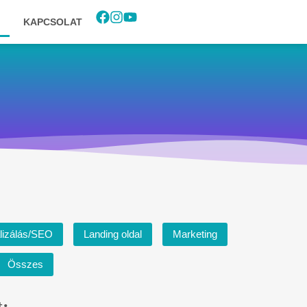
KAPCSOLAT
lizálás/SEO
Landing oldal
Marketing
Összes
t: