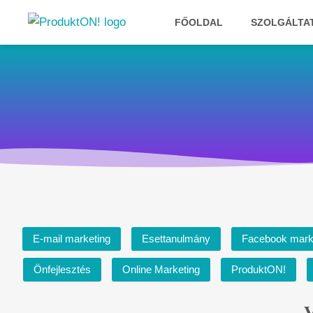
Megszakítás
FŐOLDAL
SZOLGÁLTA
E-mail marketing
Esettanulmány
Facebook mark
Önfejlesztés
Online Marketing
ProduktON!
V