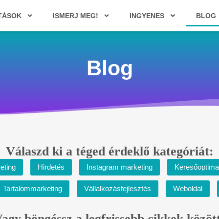
TÁSOK
ISMERJ MEG!
INGYENES
BLOG
Blog
Válaszd ki a téged érdeklő kategóriát:
eting
Hirdetés
Instagram marketing
Keresőoptima
Tartalommarketing
Vállalkozásfejlesztés
Weboldal
agy böngéssz a legfrissebb cikkek közöt