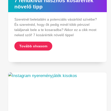
7 rendkívül hasznos kosárérték
növelő tipp
Szeretnél beletalálni a potenciális vásárlóid szívébe?
És szeretnéd, hogy ők pedig minél több pénzzel
találjanak bele a te kosaradba? Akkor ez a cikk most
neked szól! 7 kosárérték növelő tippel
Tovább olvasom